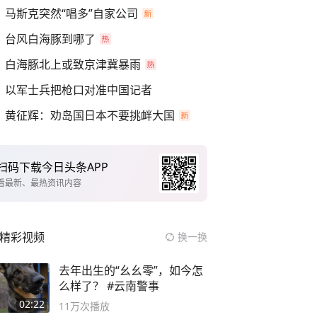
马斯克突然“唱多”自家公司
台风白海豚到哪了
白海豚北上或致京津冀暴雨
以军士兵把枪口对准中国记者
黄征辉：劝岛国日本不要挑衅大国
扫码下载今日头条APP
看最新、最热资讯内容
精彩视频
换一换
去年出生的“幺幺零”，如今怎
么样了？ #云南警事
02:22
11万
次播放