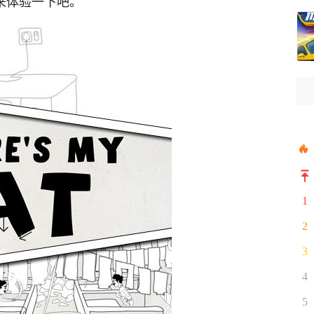
起来体验一下吧。
1
2
3
4
5