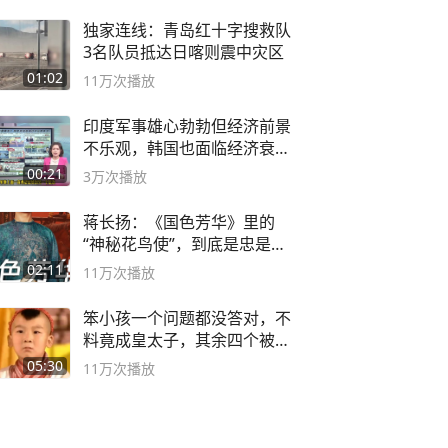
独家连线：青岛红十字搜救队
3名队员抵达日喀则震中灾区
01:02
11万
次播放
印度军事雄心勃勃但经济前景
不乐观，韩国也面临经济衰退
风险
00:21
3万
次播放
蒋长扬：《国色芳华》里的
“神秘花鸟使”，到底是忠是
奸？
02:11
11万
次播放
笨小孩一个问题都没答对，不
料竟成皇太子，其余四个被处
死
05:30
11万
次播放