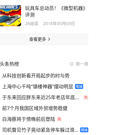
玩具车总动员！《微型机器》
评测
26
阅读
2018年05月03日
查看更多
头条热榜
换一换
从科技创新看开局起步的时与势
上海中心千吨“镇楼神器”摆动明显
于东来回应胖东来近25年老店年底关闭
前7个月我国区域外贸增势稳健
白海豚将于傍晚前后登陆
司机瞥见竹子晃动紧急停车躲过滑坡