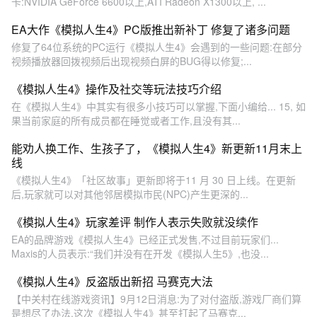
卡:NVIDIA GeForce 6600以上,ATI Radeon X1300以上, ...
EA大作《模拟人生4》PC版推出新补丁 修复了诸多问题
修复了64位系统的PC运行《模拟人生4》会遇到的一些问题:在部分
视频播放器回拨视频后出现视频白屏的BUG得以修复;...
《模拟人生4》操作及社交等玩法技巧介绍
在《模拟人生4》中其实有很多小技巧可以掌握,下面小编给... 15, 如
果当前家庭的所有成员都在睡觉或者工作,且没有其...
能劝人换工作、生孩子了，《模拟人生4》新更新11月末上
线
《模拟人生4》「社区故事」更新即将于11 月 30 日上线。在更新
后,玩家就可以对其他邻居模拟市民(NPC)产生更深的...
《模拟人生4》玩家差评 制作人表示失败就没续作
EA的品牌游戏《模拟人生4》已经正式发售,不过目前玩家们...
Maxis的人员表示:“我们并没有在开发《模拟人生5》,也没...
《模拟人生4》反盗版出新招 马赛克大法
【中关村在线游戏资讯】9月12日消息:为了对付盗版,游戏厂商们算
是想尽了办法,这次《模拟人生4》甚至打起了马赛克...