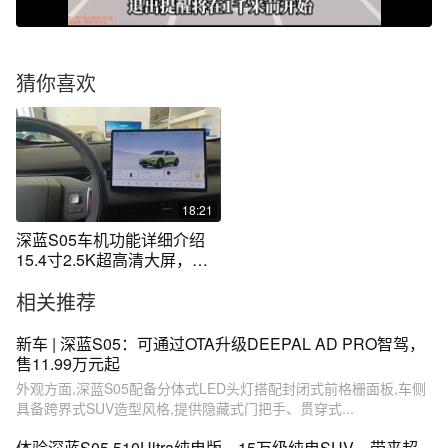
猜你喜欢
18:21
深蓝S05车机功能详细介绍
15.4寸2.5K超高清大屏，
8155芯片
相关推荐
新车 | 深蓝S05：可通过OTA升级DEEPAL AD PRO智驾，
售11.99万元起
外观方面,深蓝S05配备分体式LED头灯搭配封闭式前格栅面板,车侧
具备跨界式SUV造型风格,提供隐藏式门把手、贯穿式...
体验深蓝S05 510Ultra纯电版，15万级纯电SUV，带来超