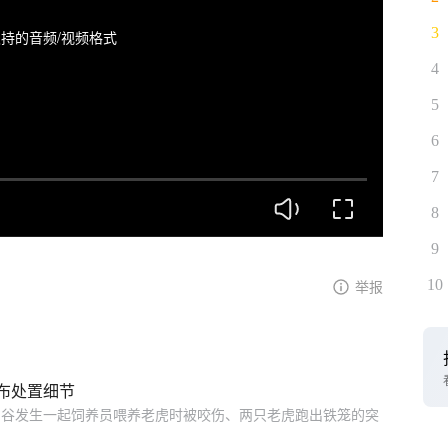
3
持的音频/视频格式
4
5
6
7
8
9
10
举报
布处置细节
孔雀谷发生一起饲养员喂养老虎时被咬伤、两只老虎跑出铁笼的突