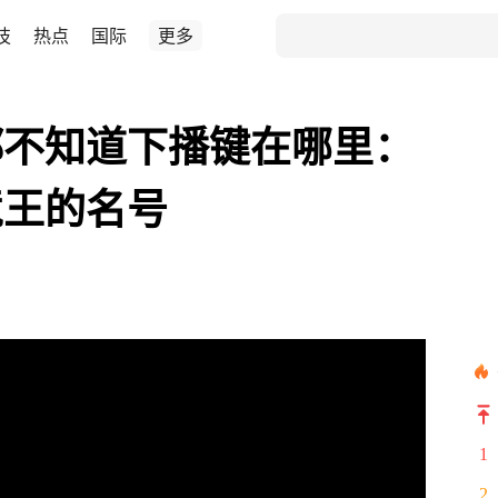
技
热点
国际
更多
都不知道下播键在哪里：
境王的名号
1
2