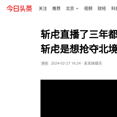
关注
推荐
北京
视频
财经
科
斩虍直播了三年
斩虍是想抢夺北
2024-02-27 16:24
·
呆呆妹娱乐
原创