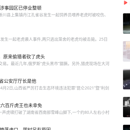
 涉事园区已停业整顿
阳市淅川县上集镇丹江孔雀谷发生一起饲养员喂养老虎时被咬伤、
谷发生一起老虎袭人事件,两只逃出笼舍的老虎均被击毙。25日
，原来偷猎者砍了虎头
交易。最近几年,俄罗斯“虎头黑市”猖獗。另外,猎虎现场在大河
的省公安厅厅长是他
2日,山西省严厉打击生态环境违法犯罪“昆仑2021”暨“利剑
，六百斤虎王也未幸免
,一声虎啸打破了湖南省西南部雪峰山脚下,一个约80人左右小村
0人惨落虎口，围村另有原因