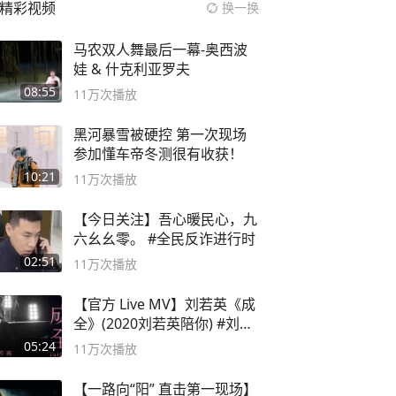
精彩视频
换一换
马农双人舞最后一幕-奥西波
娃 & 什克利亚罗夫
08:55
11万
次播放
黑河暴雪被硬控 第一次现场
参加懂车帝冬测很有收获！
10:21
11万
次播放
【今日关注】吾心暖民心，九
六幺幺零。 #全民反诈进行时
02:51
11万
次播放
【官方 Live MV】刘若英《成
全》(2020刘若英陪你) #刘若
英 #成全
05:24
11万
次播放
【一路向“阳” 直击第一现场】