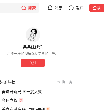
搜索
消息
发布
登录
呆呆妹娱乐
用不一样的视角观察美食的世界。
关注
头条热榜
换一换
奋进开新局 实干挑大梁
今日立秋
美宣布对多晶硅加征关税