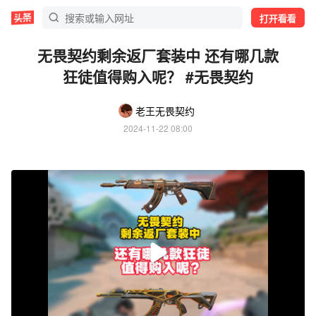
打开看看
无畏契约剩余返厂套装中 还有哪几款
狂徒值得购入呢？ #无畏契约
老王无畏契约
2024-11-22 08:00