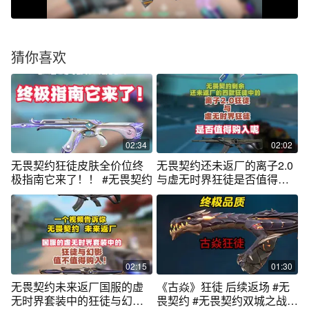
猜你喜欢
02:34
02:02
无畏契约狂徒皮肤全价位终
无畏契约还未返厂的离子2.0
极指南它来了！！ #无畏契约
与虚无时界狂徒是否值得购
入呢？
02:15
01:30
无畏契约未来返厂国服的虚
《古焱》狂徒 后续返场 #无
无时界套装中的狂徒与幻象
畏契约 #无畏契约双城之战联