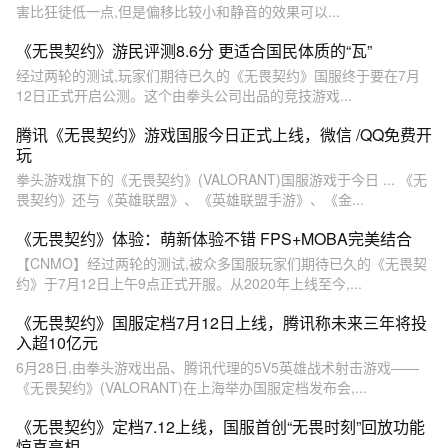
害比狂徒低一点,但是偏移比较小和静音的效果可以...
《无畏契约》游民评测8.6分 更适合国民体质的“瓦”
经过两轮的测试,玩家们期待已久的《无畏契约》国服终于要在7月
12日正式开启公测。这个由拳头公司出品的竞技游戏...
腾讯《无畏契约》游戏国服今日正式上线，微信 /QQ免费开
玩
拳头游戏旗下的《无畏契约》(VALORANT)国服游戏于今日 ... 《无
畏契约》还与《英雄联盟》、《英雄联盟手游》、《金...
《无畏契约》体验：萌新体验不错 FPS+MOBA完美结合
【CNMO】经过两轮的测试,被众多国服玩家们期待已久的《无畏契
约》于7月12日上午9点正式开服。从2020年上线至今,...
《无畏契约》国服定档7月12日上线，腾讯称未来三年将投
入超10亿元
6月28日,由拳头游戏出品、腾讯代理的5V5英雄战术射击游戏——
《无畏契约》(VALORANT)在上海举办国服定档发布会,...
《无畏契约》定档7.12上线，国服首创“无畏时刻”回放功能
惊喜亮相