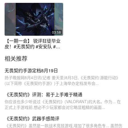
有什么魅力呢
动
03:58
【一期一会】 锐评狂徒毕业
皮！#无畏契约 #安安队 #教
学
相关推荐
无畏契约手游定档8月19日
扬子晚报网8月4日讯(记者 姜天圣)8月3日,《无畏契约:源能行动》
(以下简称《无畏契约手游》)于上海举办定档发布会...
《无畏契约》评测：易于上手难于精通
你应该也多少听说过《无畏契约》(VALORANT)的大名。作为... 在
正式上手游戏前,想必不少玩家都会对它略显粗糙的画面...
《无畏契约》武器手感简评
《无畏契约》虽然是一款战术竞技游戏,增加了很多角色专... 虽然伤