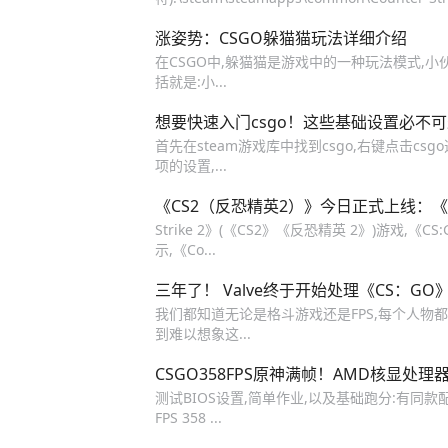
涨姿势：CSGO躲猫猫玩法详细介绍
在CSGO中,躲猫猫是游戏中的一种玩法模式,
括就是:小...
想要快速入门csgo！这些基础设置必不
首先在steam游戏库中找到csgo,右键点击c
项的设置,...
《CS2（反恐精英2）》今日正式上线：《
Strike 2》(《CS2》《反恐精英 2》)游戏
示,《Co...
三年了！ Valve终于开始处理《CS：G
我们都知道无论是格斗游戏还是FPS,每个人物都有
到难以想象这...
CSGO358FPS原神满帧！AMD核显处理
测试BIOS设置,简单作业,以及基础跑分:有同款配置
FPS 358 ...