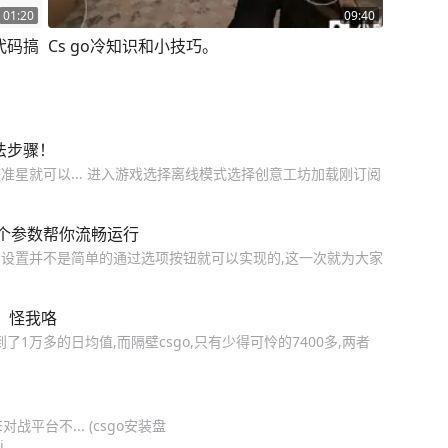
01:20
09:40
代码搞
Cs go冷知识和小技巧。
法步骤！
准星就可以... 进入游戏选择离线模式选择创意工坊加载刚订阅
几个参数帮你流畅运行
多设置并不是简单的通过选项按钮就可以实现的,这一次就为大家
界：怪我咯
了1万多的日均值,而隔壁csgo,只有少得可怜的7400多,两者
平台不... (csgo安装盘
...