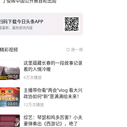
丁俊晖中国公开赛首轮出局
扫码下载今日头条APP
看最新、最热资讯内容
精彩视频
换一换
这里蕴藏长春的一段故事记录
着的人情冷暖
00:58
6万
次播放
主播带你看“两会”vlog 看大兴
政协如何“新”意满满绘未来！
03:01
12万
次播放
综艺：琴瑟和鸣多厉害？小夫
妻弹奏出《西游记》，绝了