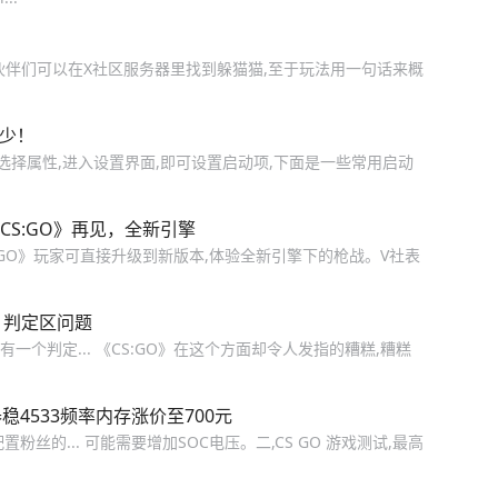
小伙伴们可以在X社区服务器里找到躲猫猫,至于玩法用一句话来概
可少！
sgo选择属性,进入设置界面,即可设置启动项,下面是一些常用启动
CS:GO》再见，全新引擎
,《CS:GO》玩家可直接升级到新版本,体验全新引擎下的枪战。V社表
O》判定区问题
一个判定... 《CS:GO》在这个方面却令人发指的糟糕,糟糕
器稳4533频率内存涨价至700元
粉丝的... 可能需要增加SOC电压。二,CS GO 游戏测试,最高