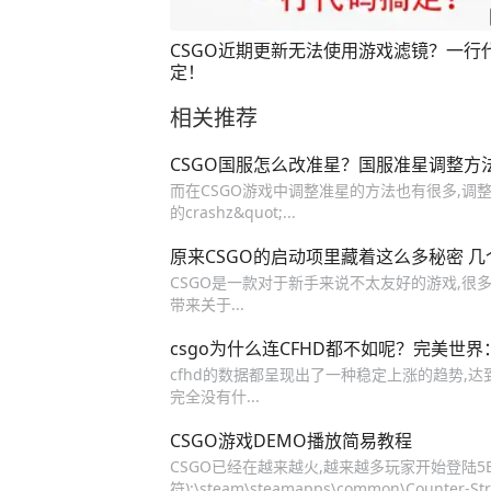
CSGO近期更新无法使用游戏滤镜？一行
定！
相关推荐
CSGO国服怎么改准星？国服准星调整方
而在CSGO游戏中调整准星的方法也有很多,调整
的crashz&quot;...
原来CSGO的启动项里藏着这么多秘密 
CSGO是一款对于新手来说不太友好的游戏,很
带来关于...
csgo为什么连CFHD都不如呢？完美世
cfhd的数据都呈现出了一种稳定上涨的趋势,达到
完全没有什...
CSGO游戏DEMO播放简易教程
CSGO已经在越来越火,越来越多玩家开始登陆5E对战
符):\steam\steamapps\common\Counter-Stri