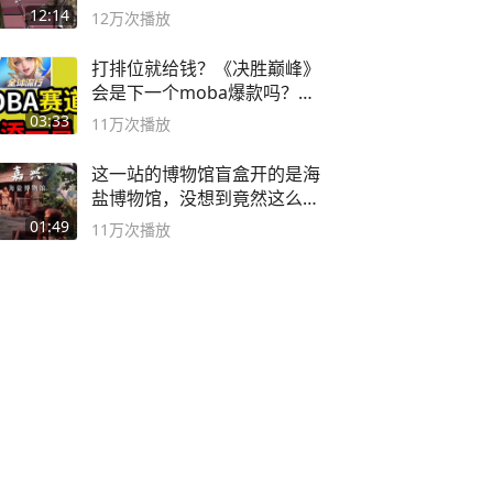
12:14
12万
次播放
打排位就给钱？《决胜巅峰》
会是下一个moba爆款吗？#
决胜巅峰
03:33
11万
次播放
这一站的博物馆盲盒开的是海
盐博物馆，没想到竟然这么好
逛！
01:49
11万
次播放