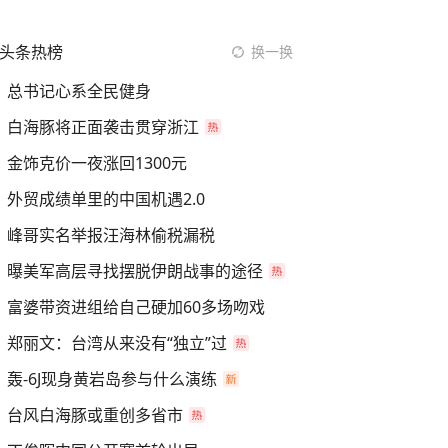
头条热榜
换一换
总书记心系全民健身
白海豚将正面袭击贯穿浙江
金饰克价一夜涨回1300元
外贸成绩单里的中国机遇2.0
峰哥实名举报汪海林偷税漏税
曝美军高层寻找摆脱伊朗战事的途径
富婆带资进组给自己硬加60多场吻戏
郑丽文：台湾从来没有“独立”过
轰-6J现身黄岩岛参与什么演练
台风白海豚或重创多省市