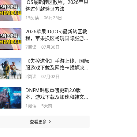
iOS最新转区教程，2026苹果
绕过付款验证方法
13
阅读
06月25日
2026苹果ID(IOS)最新转区教
程，苹果换区畅玩国际服游戏
方法
7
阅读
07月30日
《失控进化》手游上线，国际
服游戏下载及网络卡顿解决办
法
2
阅读
07月02日
DNFM韩服重磅更新2.0版
本，游戏下载及加速和韩文汉
化方法
1
阅读
5天前
查看更多