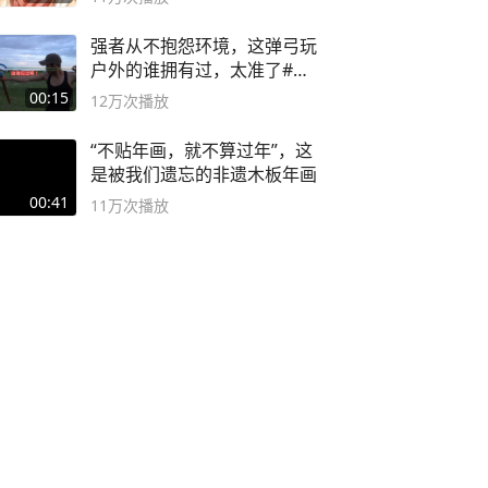
强者从不抱怨环境，这弹弓玩
户外的谁拥有过，太准了#弹
弓#户外
00:15
12万
次播放
“不贴年画，就不算过年”，这
是被我们遗忘的非遗木板年画
00:41
11万
次播放