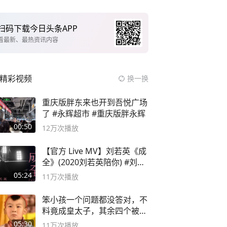
扫码下载今日头条APP
看最新、最热资讯内容
精彩视频
换一换
重庆版胖东来也开到吾悦广场
了 #永辉超市 #重庆版胖永辉
00:50
12万
次播放
【官方 Live MV】刘若英《成
全》(2020刘若英陪你) #刘若
英 #成全
05:24
11万
次播放
笨小孩一个问题都没答对，不
料竟成皇太子，其余四个被处
死
05:30
11万
次播放