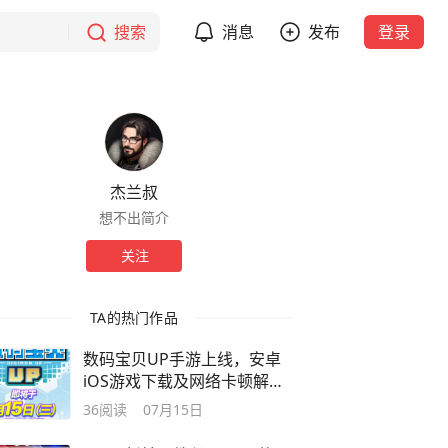
搜索
消息
发布
登录
杰兰叔
想不出简介
关注
TA的热门作品
数码宝贝UP手游上线，安卓
iOS游戏下载及网络卡顿解决
方法
36
阅读
07月15日