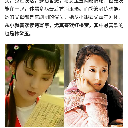
女，身世没落，多愁善感，与贾宝玉两厢情愿，但是没
能在一起，体弱多病最后香消玉殒。而扮演者陈晓旭，
她的父母都是京剧团的演员，她从小跟着父母在剧团，
从小就喜欢读诗写字，尤其喜欢红楼梦，
其中最喜欢的
也是林黛玉。