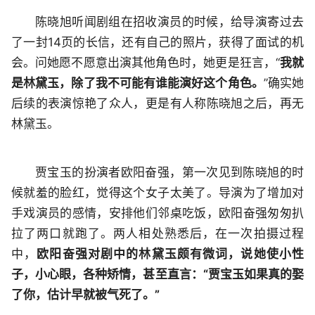
陈晓旭听闻剧组在招收演员的时候，给导演寄过去
了一封14页的长信，还有自己的照片，获得了面试的机
会。问她愿不愿意出演其他角色时，她更是狂言，“
我就
是林黛玉，除了我不可能有谁能演好这个角色。
”确实她
后续的表演惊艳了众人，更是有人称陈晓旭之后，再无
林黛玉。
贾宝玉的扮演者欧阳奋强，第一次见到陈晓旭的时
候就羞的脸红，觉得这个女子太美了。导演为了增加对
手戏演员的感情，安排他们邻桌吃饭，欧阳奋强匆匆扒
拉了两口就跑了。两人相处熟悉后，在一次拍摄过程
中，
欧阳奋强对剧中的林黛玉颇有微词，说她使小性
子，小心眼，各种矫情，甚至直言：“贾宝玉如果真的娶
了你，估计早就被气死了。”