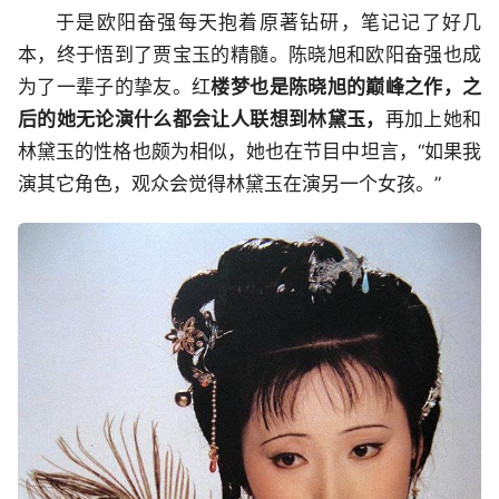
于是欧阳奋强每天抱着原著钻研，笔记记了好几
本，终于悟到了贾宝玉的精髓。陈晓旭和欧阳奋强也成
为了一辈子的挚友。红
楼梦也是陈晓旭的巅峰之作，之
后的她无论演什么都会让人联想到林黛玉，
再加上她和
林黛玉的性格也颇为相似，她也在节目中坦言，“如果我
演其它角色，观众会觉得林黛玉在演另一个女孩。”