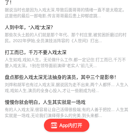
了！
据说当时也是因为入戏太深,导致后面哥哥的情绪一直不是太稳定。
这是他的最后一部电影,传言哥哥最后患上抑郁症跳...
人到中年，“入戏”太深？
那些灰头土脸的人们就是那个年代、那个村庄里,被贫困折磨过的村
民。2022年伊始,全员演技派阵容的《人世间》打出...
打工而已，千万不要入戏太深
人生如戏,戏如人生。无论做什么工作,都一定记住:打工而已,千万不
要入戏太深。1别在领导面前演绎“老实人”前几天...
盘点那些入戏太深无法抽身的演员，其中三个是影帝！
刘烨和胡军也有过入戏太深,据说因为走不出来,两个人都怀... 人生入
戏,戏如人生,演员的全身心投入,才让一些剧成为经...
慢慢你就会明白，人生其实就是一场戏
有的人入戏太深,很容易让自己活得很极端;有的人善于把控... 人生其
实就是一场戏,无论我们演绎得多么的完美,到头来都...
App内打开