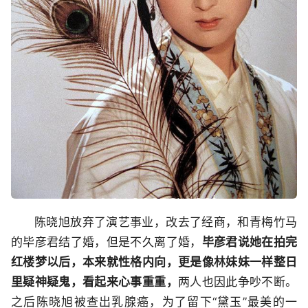
陈晓旭放弃了演艺事业，改去了经商，和青梅竹马
的毕彦君结了婚，但是不久离了婚，
毕彦君说她在拍完
红楼梦以后，本来就性格内向，更是像林妹妹一样整日
里疑神疑鬼，看起来心事重重，
两人也因此争吵不断。
之后陈晓旭被查出乳腺癌，为了留下“黛玉”最美的一