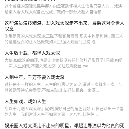
这个曾经的国际难民手握方向盘密匙怀揣人生信条只要人心... 戏演
给别人看入戏太深自己也成了戏的一部分凭超人自信和...
这些演员演技精湛，却入戏太深走不出来，最后这对令世人
叹息！
朱琳是真的入戏太深,女王陛下和御弟哥哥,现实中也是和徐...而二人
的遭遇也真的让人感慨戏如人生!据大观园门卫说,晓...
人生数十载，都怪入戏太深！
大侠,如此这般痴迷,也是让小编我没有任何修辞还形容了! 只能哀叹
一声,人生如戏,不要入戏太深! 关注玩咖微信“wa...
人到中年，千万不要入戏太深
过的是不一样的人生。人生的机遇少之又少,错过一次就少一次。与
其被动等待机会垂青,不如主动出击,抓住机会。来源...
人生如戏，戏如人生
所以千万别入戏太深,用心的演好自己的角色就好,让自己活出一个喜
剧人生。我们常谈人生不如意之事十之八九,却往往...
娱乐圈入戏太深走不出来的明星，邓超让导演以为他真的死