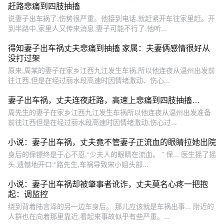
赶路悲痛到四肢抽搐
说妻子出车祸了,伤势很严重。他接到电话,就赶紧开车往家里赶。开
到半路中,家里人又传来消息,妻子可能不行了,他听...
得知妻子出车祸丈夫悲痛到抽搐 家属：夫妻俩感情很好从
没打过架
原来,周某的妻子在家乡江西九江发生车祸,所以他连夜从温州出发前
往江西,但是在经过丽水段高速时因情绪激动、伤心...
妻子出车祸，丈夫连夜赶路，高速上悲痛到四肢抽搐…
周先生的妻子在家乡江西九江发生车祸所以他连夜从温州出发准备
前往江西但是在经过丽水段高速时因情绪激动,伤心过...
小说：妻子出车祸，丈夫竟不管妻子正流血的眼睛拉她出院
身后的保镖终是于心不忍,“少夫人的眼睛在流血。 ” 保... 医生摇了摇
头,遗憾地开口:“路先生,车祸导致宋小姐头部...
小说：妻子出车祸却被肇事者讹诈，丈夫莫名心疼一把抱
起：调监控
绕到背着陆言泽的另一边车身后。 那儿应该就是车祸出事... 附近的
人群也在向着那里靠近,看起来事故似乎有些严重。...