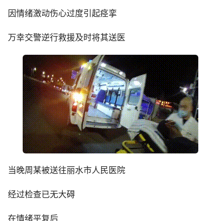
因情绪激动伤心过度引起痉挛
万幸交警逆行救援及时将其送医
当晚周某被送往丽水市人民医院
经过检查已无大碍
在情绪平复后