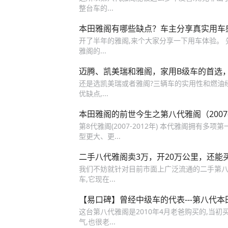
整台车的...
本田雅阁有哪些缺点？车主分享真实用车
开了半年的雅阁,来个大家分享一下用车体验。 先说
雅阁的...
迈腾、凯美瑞和雅阁，家用B级车的首选
还是选凯美瑞或者雅阁?三辆车的实用性和燃油
优缺点,...
本田雅阁的前世今生之第八代雅阁（2007-
第8代雅阁(2007-2012年) 本代雅阁拥有多项
型更大、更...
二手八代雅阁卖3万，开20万公里，还能
我们不妨就针对目前市面上广泛流通的二手第八
车,它现在...
【易口碑】曾经中级车的代表---第八代本
这台第八代雅阁是2010年4月老爸购买的,当
气,也很老...