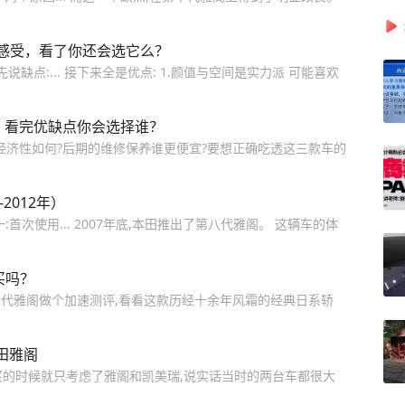
感受，看了你还会选它么？
缺点:... 接下来全是优点: 1.颜值与空间是实力派 可能喜欢
，看完优缺点你会选择谁？
经济性如何?后期的维修保养谁更便宜?要想正确吃透这三款车的
2012年）
第一:首次使用... 2007年底,本田推出了第八代雅阁。 这辆车的体
买吗？
代雅阁做个加速测评,看看这款历经十余年风霜的经典日系轿
田雅阁
初买的时候就只考虑了雅阁和凯美瑞,说实话当时的两台车都很大