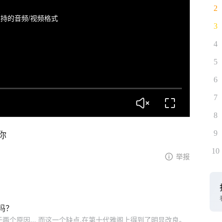
2
持的音频/视频格式
3
4
5
6
7
8
你
9
10
举报
吗？
两个原因... 而这一个缺点,在第十代雅阁上得到了明显改良。