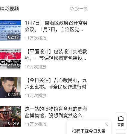
精彩视频
换一换
1月7日，自治区政府召开常务
会议。 1月7日，自治区党委
副书记
02:17
11万
次播放
【平面设计】包装设计实战教
程，一节课轻松搞定包装设计
流程！
91:25
10万
次播放
【今日关注】吾心暖民心，九
六幺幺零。 #全民反诈进行时
02:51
11万
次播放
这一站的博物馆盲盒开的是海
盐博物馆，没想到竟然这么好
逛！
01:49
11万
次播放
首页
扫码下载今日头条