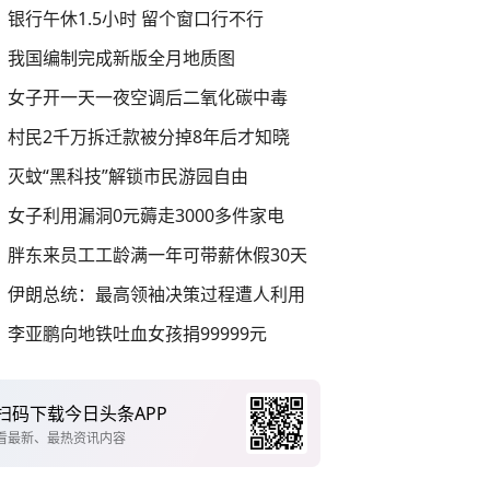
银行午休1.5小时 留个窗口行不行
我国编制完成新版全月地质图
女子开一天一夜空调后二氧化碳中毒
村民2千万拆迁款被分掉8年后才知晓
灭蚊“黑科技”解锁市民游园自由
女子利用漏洞0元薅走3000多件家电
胖东来员工工龄满一年可带薪休假30天
伊朗总统：最高领袖决策过程遭人利用
李亚鹏向地铁吐血女孩捐99999元
扫码下载今日头条APP
看最新、最热资讯内容