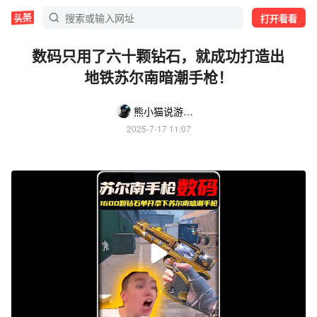
打开看看
数码只用了六十颗钻石，就成功打造出
地铁苏尔南暗潮手枪！
熊小猫说游戏⁹²⁷⁷
2025-7-17 11:07