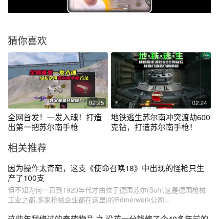
猜你喜欢
02:25
02:24
全网首发！一发入魂！打造
地铁逃生苏尔南冲突渡劫600
出第一把苏尔南手枪
克钻，打造苏尔南手枪！
相关推荐
因为操作太奇葩，这支《使命召唤18》中出现的怪枪只生
产了100支
但不知为何一直到1920年代才由位于德国苏尔(Suhl,这是德国枪械
工业之都,多家枪械企业都在这里)的Römerwerk公司...
这些年我修过的奇葩物品 之 没花一分钱修了个40多年前的