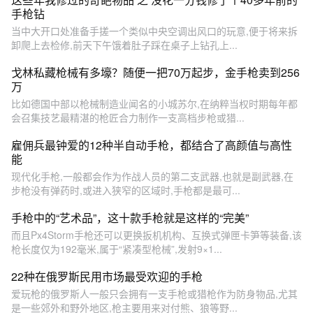
手枪钻
当中大开口处准备手搓一个类似中央空调出风口的玩意,便于将来拆
卸爬上去检修,前天下午饿着肚子踩在桌子上钻孔上...
戈林私藏枪械有多壕？随便一把70万起步，金手枪卖到256
万
比如德国中部以枪械制造业闻名的小城苏尔,在纳粹当权时期每年都
会召集技艺最精湛的枪匠合力制作一支高档步枪或猎...
雇佣兵最钟爱的12种半自动手枪，都结合了高颜值与高性
能
现代化手枪,一般都会作为作战人员的第二支武器,也就是副武器,在
步枪没有弹药时,或进入狭窄的区域时,手枪都是最可...
手枪中的“艺术品”，这十款手枪就是这样的“完美”
而且Px4Storm手枪还可以更换扳机机构、互换式弹匣卡笋等装备,该
枪长度仅为192毫米,属于“紧凑型枪械”,发射9×1...
22种在俄罗斯民用市场最受欢迎的手枪
爱玩枪的俄罗斯人一般只会拥有一支手枪或猎枪作为防身物品,尤其
是一些郊外和野外地区,枪主要用来对付熊、狼等野...