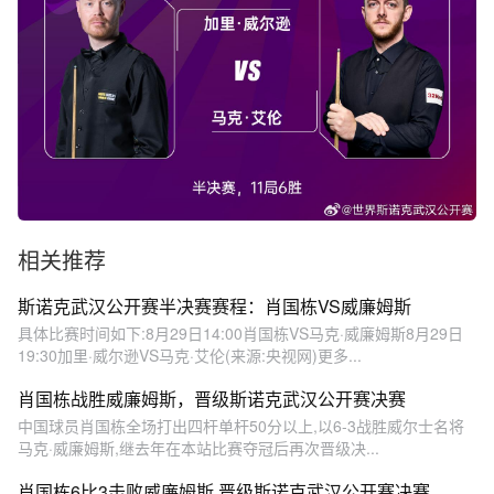
相关推荐
斯诺克武汉公开赛半决赛赛程：肖国栋VS威廉姆斯
具体比赛时间如下:8月29日14:00肖国栋VS马克·威廉姆斯8月29日
19:30加里·威尔逊VS马克·艾伦(来源:央视网)更多...
肖国栋战胜威廉姆斯，晋级斯诺克武汉公开赛决赛
中国球员肖国栋全场打出四杆单杆50分以上,以6-3战胜威尔士名将
马克·威廉姆斯,继去年在本站比赛夺冠后再次晋级决...
肖国栋6比3击败威廉姆斯 晋级斯诺克武汉公开赛决赛