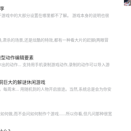
享
于游戏中的大部分设置在哪里都不了解。 游戏本身的说明也很
,肃杀的场景,还是炫酷的特效,都有一种看大片的赶脚(两眼冒
模型动作编辑要素
出的动作... 支持用手机录制游戏动作,录制的动作可以导入游
脑洞巨大的解谜休闲游戏
每周末... 用随机到的人物开启旅途。当然,系统总是会为你安
做,而不会问如何制作个游戏......所以你看,但凡问那种很宽