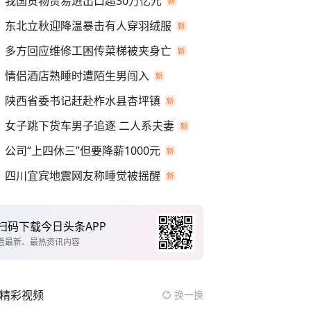
我国货物贸易进出口超30万亿元
东北立秋迎降温暴击有人穿羽绒服
多方回应维修工困传菜梯被夹身亡
情侣酒店熟睡时遭陌生男闯入
陕西省委书记赶赴柞水县杏坪镇
女子跳下货车男子追逐 二人系夫妻
公司“上四休三”但要降薪1000元
四川宜宾地震网友称睡觉被摇醒
扫码下载今日头条APP
看最新、最热资讯内容
精彩视频
换一换