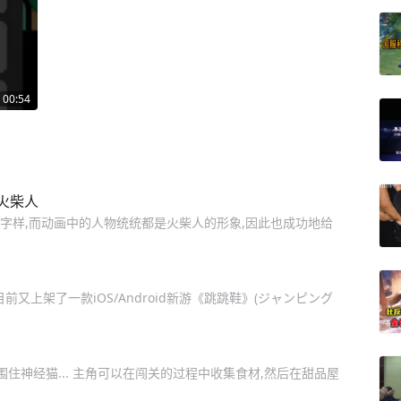
00:54
火柴人
 ” 的字样,而动画中的人物统统都是火柴人的形象,因此也成功地给
前又上架了一款iOS/Android新游《跳跳鞋》(ジャンピング
住神经猫... 主角可以在闯关的过程中收集食材,然后在甜品屋