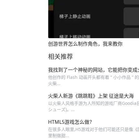
创游世界怎么制作角色，我来教你
相关推荐
我找到了一个神秘的网站，它能把你变成
他创作的 Flash 动画开头都有着 “ 小小作品
火柴...
火柴人新游《跳跳鞋》上架 征途是大海
以火柴人风格手游为人所知的游戏厂商Goodia目
シューズ)。...
HTML5游戏怎么做？
在很多人眼里,H5游戏对于他们可能还只是像《围
里制做甜...