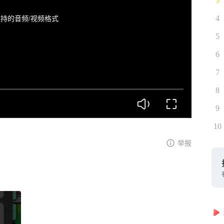
3
持的音频/视频格式
4
5
6
7
8
9
10
举报