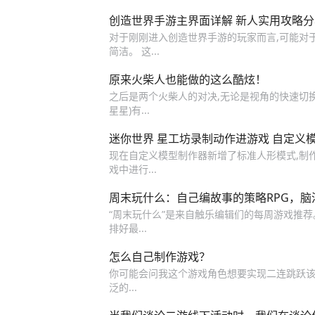
创造世界手游主界面详解 新人实用攻略分
对于刚刚进入创造世界手游的玩家而言,可能对
简洁。 这...
原来火柴人也能做的这么酷炫！
之后是两个火柴人的对决,无论是视角的快速切换
星星)有...
迷你世界 星工坊录制动作进游戏 自定义
现在自定义模型制作器新增了标准人形模式,制作
戏中进行...
周末玩什么：自己编故事的策略RPG，
“周末玩什么”是来自触乐编辑们的每周游戏推荐。
排好最...
怎么自己制作游戏？
你可能会问我这个游戏角色想要实现二连跳跃该如何
泛的...