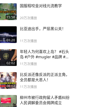
国服程咬金对线元流教学
15:58
20万
次播放
比亚迪出手，严惩黑公关！
01:20
11万
次播放
年轻人为何喜欢上岛？ #石头
岛 #户外 #mugler #品牌 #足
球流氓
02:02
11万
次播放
比反派还像反派的正派主角，
全员都是大恶人！
06:02
11万
次播放
柳州市被行政拘留人矛盾纠纷
人民调解委员会揭牌成立