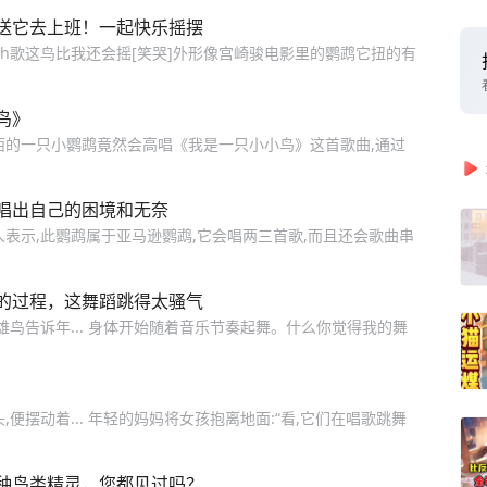
送它去上班！一起快乐摇摆
gh歌这鸟比我还会摇[笑哭]外形像宫崎骏电影里的鹦鹉它扭的有
鸟》
江西的一只小鹦鹉竟然会高唱《我是一只小小鸟》这首歌曲,通过
唱出自己的困境和无奈
表示,此鹦鹉属于亚马逊鹦鹉,它会唱两三首歌,而且还会歌曲串
的过程，这舞蹈跳得太骚气
雄鸟告诉年... 身体开始随着音乐节奏起舞。什么你觉得我的舞
便摆动着... 年轻的妈妈将女孩抱离地面:“看,它们在唱歌跳舞
种鸟类精灵，您都见过吗？