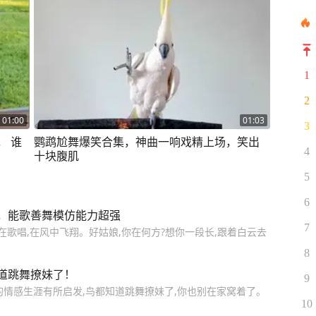
1
2
01:00
01:03
3
， 谁
鹦鹉尬舞爆笑合集，神曲一响戏精上场，笑出
4
十块腹肌
5
6
”，能歌善舞模仿能力超强
7
鸟在歌唱,在风中飞翔。好姑娘,你在何方?想你一段长,跟着白云去
8
道跳舞撩妹了！
9
的情感生涯有所启发,鸟都知道跳舞撩妹了,你也别在家窝着了。
10