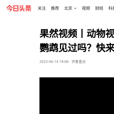
关注
推荐
北京
视频
财经
科
果然视频丨动物
鹦鹉见过吗？快
2023-06-14 19:08
·
齐鲁壹点