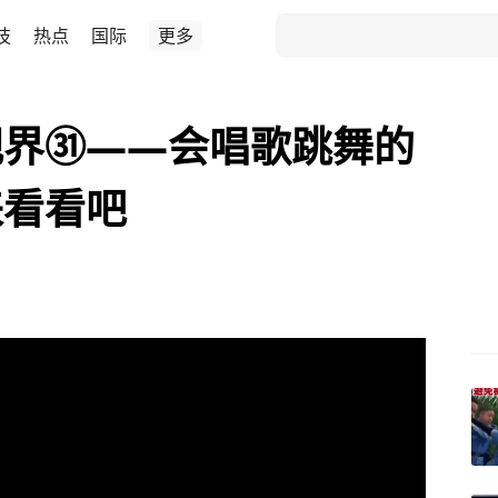
技
热点
国际
更多
视界㉛——会唱歌跳舞的
来看看吧