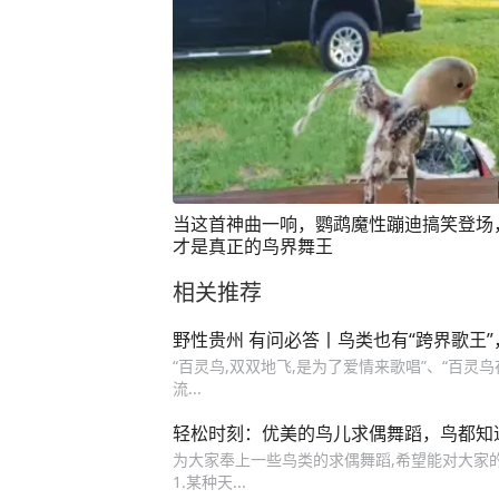
当这首神曲一响，鹦鹉魔性蹦迪搞笑登场
才是真正的鸟界舞王
相关推荐
野性贵州 有问必答丨鸟类也有“跨界歌王
“百灵鸟,双双地飞,是为了爱情来歌唱”、“百灵
流...
轻松时刻：优美的鸟儿求偶舞蹈，鸟都知
为大家奉上一些鸟类的求偶舞蹈,希望能对大家
1.某种天...