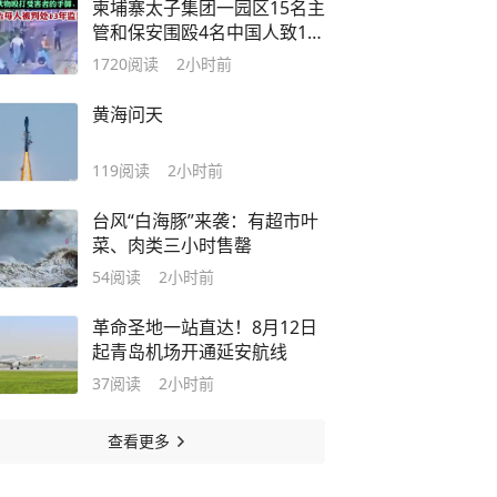
柬埔寨太子集团一园区15名主
管和保安围殴4名中国人致1死
3重伤，各获刑13年
1720
阅读
2小时前
黄海问天
119
阅读
2小时前
台风“白海豚”来袭：有超市叶
菜、肉类三小时售罄
54
阅读
2小时前
革命圣地一站直达！8月12日
起青岛机场开通延安航线
37
阅读
2小时前
查看更多