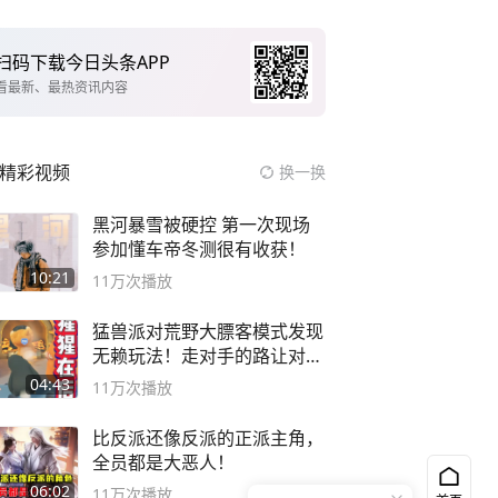
扫码下载今日头条APP
看最新、最热资讯内容
精彩视频
换一换
黑河暴雪被硬控 第一次现场
参加懂车帝冬测很有收获！
10:21
11万
次播放
猛兽派对荒野大膘客模式发现
无赖玩法！走对手的路让对手
无路可走
04:43
11万
次播放
比反派还像反派的正派主角，
全员都是大恶人！
06:02
11万
次播放