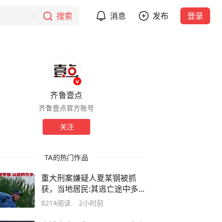
搜索
消息
发布
登录
齐鲁壹点
齐鲁壹点官方账号
关注
TA的热门作品
重大刑案嫌疑人夏某钢被抓
获，当地居民:其逃亡途中多
次潜入村民家中偷食物被发现
8214
阅读
2小时前