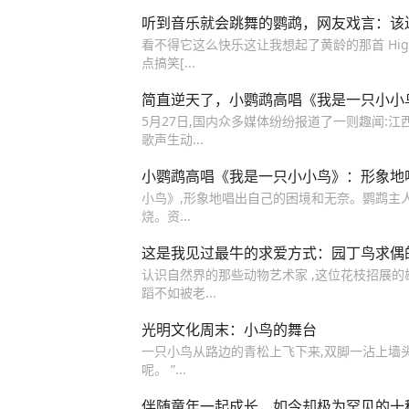
听到音乐就会跳舞的鹦鹉，网友戏言：该
看不得它这么快乐这让我想起了黄龄的那首 Hi
点搞笑[...
简直逆天了，小鹦鹉高唱《我是一只小小
5月27日,国内众多媒体纷纷报道了一则趣闻:
歌声生动...
小鹦鹉高唱《我是一只小小鸟》：形象地
小鸟》,形象地唱出自己的困境和无奈。鹦鹉主人
烧。资...
这是我见过最牛的求爱方式：园丁鸟求偶
认识自然界的那些动物艺术家 ,这位花枝招展的
蹈不如被老...
光明文化周末：小鸟的舞台
一只小鸟从路边的青松上飞下来,双脚一沾上墙头,
呢。 ”...
伴随童年一起成长，如今却极为罕见的十