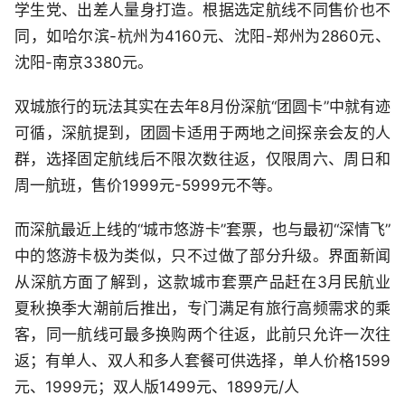
学生党、出差人量身打造。根据选定航线不同售价也不
同，如哈尔滨-杭州为4160元、沈阳-郑州为2860元、
沈阳-南京3380元。
双城旅行的玩法其实在去年8月份深航“团圆卡”中就有迹
可循，深航提到，团圆卡适用于两地之间探亲会友的人
群，选择固定航线后不限次数往返，仅限周六、周日和
周一航班，售价1999元-5999元不等。
而深航最近上线的“城市悠游卡”套票，也与最初“深情飞”
中的悠游卡极为类似，只不过做了部分升级。界面新闻
从深航方面了解到，这款城市套票产品赶在3月民航业
夏秋换季大潮前后推出，专门满足有旅行高频需求的乘
客，同一航线可最多换购两个往返，此前只允许一次往
返；有单人、双人和多人套餐可供选择，单人价格1599
元、1999元；双人版1499元、1899元/人