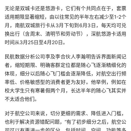
无论是双城卡还是悠游卡，它们有个共同点在于，套票
适用期限显著缩短，由以往常见的半年左右减少至1-2个
月，南航双城旅行卡从3月下旬到6月3日，每天均可兑
换出行（含周末、清明节和劳动节），深航悠游卡适用
时间从3月25日至4月20日。
民航数据分析公司李及李合伙人李瀚明告诉界面新闻记
者，缩短期限、明确客群定位都是随心飞逐渐精细化的
体现，细分以后随心飞门槛会逐渐降低，对航空出行频
率低、价格敏感型的消费者更为友好。他举例，例如在
校大学生只有寒暑假两个月，长达半年的随心飞其实并
不太适合他们。
对于航空公司来说，切分更细的需求、降低进入门槛，
也利于解决资源错配问题，“有了初步细分之后，航空公
司可以有更进一步的区分，包括时间、空间、功能等多