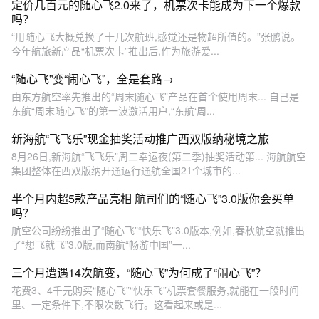
定价几百元的随心飞2.0来了，机票次卡能成为下一个爆款
吗？
“用随心飞大概兑换了十几次航班,感觉还是物超所值的。”张鹏说。
今年航旅新产品“机票次卡”推出后,作为旅游爱...
“随心飞”变“闹心飞”，全是套路→
由东方航空率先推出的“周末随心飞”产品在首个使用周末... 自己是
东航“周末随心飞”的第一波激活用户,“东航‘周...
新海航“飞飞乐”现金抽奖活动推广西双版纳秘境之旅
8月26日,新海航“飞飞乐”周二幸运夜(第二季)抽奖活动第... 海航航空
集团整体在西双版纳开通运行通航全国21个城市的...
半个月内超5款产品亮相 航司们的“随心飞”3.0版你会买单
吗？
航空公司纷纷推出了“随心飞”“快乐飞”3.0版本,例如,春秋航空就推出
了“想飞就飞”3.0版,而南航“畅游中国”一...
三个月遭遇14次航变，“随心飞”为何成了“闹心飞”？
花费3、4千元购买“随心飞”“快乐飞”机票套餐服务,就能在一段时间
里、一定条件下,不限次数飞行。这看起来或是...