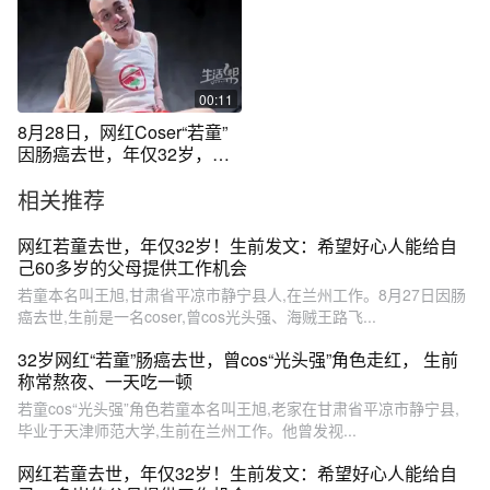
00:11
8月28日，网红Coser“若童”
因肠癌去世，年仅32岁，遗
愿是希望有好心人帮父母找
相关推荐
工作。“若童”曾发文称，
2023年2月有便血的症状，去
医院进行了肠镜检查发现了
网红若童去世，年仅32岁！生前发文：希望好心人能给自
肿瘤。注意：久坐的人患肠
己60多岁的父母提供工作机会
癌的风险会增加约44%！#肠
若童本名叫王旭,甘肃省平凉市静宁县人,在兰州工作。8月27日因肠
癌
癌去世,生前是一名coser,曾cos光头强、海贼王路飞...
32岁网红“若童”肠癌去世，曾cos“光头强”角色走红， 生前
称常熬夜、一天吃一顿
若童cos“光头强”角色若童本名叫王旭,老家在甘肃省平凉市静宁县,
毕业于天津师范大学,生前在兰州工作。他曾发视...
网红若童去世，年仅32岁！生前发文：希望好心人能给自