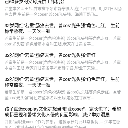
己60多岁的父母提供工作机会
若童本名叫王旭,甘肃省平凉市静宁县人,在兰州工作。8月27日因肠
癌去世,生前是一名coser,曾cos光头强、海贼王路飞...
32岁网红“若童”肠癌去世，曾cos“光头强”角色走红， 生前
称常熬夜、一天吃一顿
若童生前是一名coser(角色扮演者),曾cos光头强等角色走红。若童
cos“光头强”角色若童本名叫王旭,老家在甘肃省平...
32岁网红“若童”肠癌去世，曾cos“光头强”走红
若童生前是一名coser(角色扮演者),曾cos光头强等角色走红。若童
本名叫王旭,老家在甘肃省平凉市静宁县,毕业于天津...
32岁网红“若童”肠癌去世，曾cos“光头强”角色走红， 生前
称常熬夜、一天吃一顿
若童生前是一名coser(角色扮演者),曾cos光头强等角色走红。▲若
童cos“光头强”角色若童本名叫王旭,老家在甘肃省...
孩子痴迷cosplay文化梦想当“职业coser”，家长慌了：希望
成都重视和警惕文化入侵的负面影响，减少举办漫展
并把“当职业coser”作为梦想。 这位家长对此非常担忧,... 少年在哪
里? 当看到孩子们,每年把限的假期时间,饶有兴...