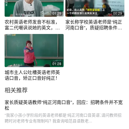
01:29
00:29
农村英语老师发音不标准，
家长称学校英语老师是“纯正
富二代嘲讽说她的英文，连
河南口音”，质疑招聘条件，
外国都听不懂
官方回应
01:28
城市主人公吐槽英语老师英
语口音，矫正口音好纯正！
相关推荐
家长质疑英语教师“纯正河南口音”，回应：招聘条件并不宽
松
“我家小孩小学阶段的英语老师都是‘纯正河南口音英语’,请问教师招
聘时对老师专业有限制吗? 我查询咱范县语数老...