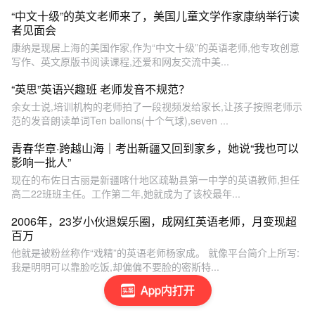
“中文十级”的英文老师来了，美国儿童文学作家康纳举行读
者见面会
康纳是现居上海的美国作家,作为“中文十级”的英语老师,他专攻创意
写作、英文原版书阅读课程,还爱和网友交流中美...
“英思”英语兴趣班 老师发音不规范？
余女士说,培训机构的老师拍了一段视频发给家长,让孩子按照老师示
范的发音朗读单词Ten ballons(十个气球),seven ...
青春华章·跨越山海｜考出新疆又回到家乡，她说“我也可以
影响一批人”
现在的布佐日古丽是新疆喀什地区疏勒县第一中学的英语教师,担任
高二22班班主任。工作第二年,她就成为了该校最年...
2006年，23岁小伙退娱乐圈，成网红英语老师，月变现超
百万
他就是被粉丝称作“戏精”的英语老师杨家成。 就像平台简介上所写:
我是明明可以靠脸吃饭,却偏偏不要脸的密斯特...
App内打开