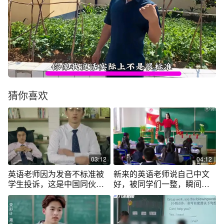
猜你喜欢
03:12
04:12
英语老师因为发音不标准被
新来的英语老师说自己中文
学生投诉，这是中国同伙人
好，被同学们一整，瞬间蒙
不是合伙人
了