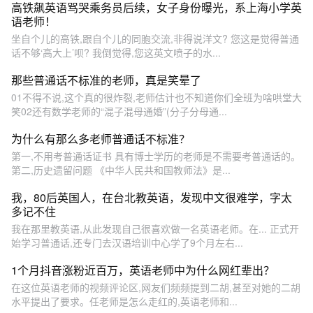
高铁飙英语骂哭乘务员后续，女子身份曝光，系上海小学英
语老师！
坐自个儿的高铁,跟自个儿的同胞交流,非得说洋文? 您这是觉得普通
话不够‘高大上’呗? 我倒觉得,您这英文喷子的水...
那些普通话不标准的老师，真是笑晕了
01不得不说,这个真的很炸裂,老师估计也不知道你们全班为啥哄堂大
笑02还有数学老师的“混子混母通婚”(分子分母通...
为什么有那么多老师普通话不标准？
第一,不用考普通话证书 具有博士学历的老师是不需要考普通话的。
第二,历史遗留问题 《中华人民共和国教师法》是...
我，80后英国人，在台北教英语，发现中文很难学，字太
多记不住
我在那里教英语,从此发现自己很喜欢做一名英语老师。在... 正式开
始学习普通话,还专门去汉语培训中心学了9个月左右...
1个月抖音涨粉近百万，英语老师中为什么网红辈出？
在这位英语老师的视频评论区,网友们频频提到二胡,甚至对她的二胡
水平提出了要求。任老师是怎么走红的,英语老师和...