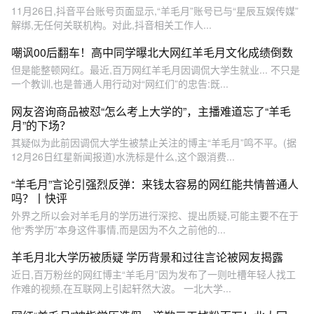
11月26日,抖音平台账号页面显示,“羊毛月”账号已与“星辰互娱传媒”
解绑,无任何关联机构。对此,抖音相关工作人...
嘲讽00后翻车！高中同学曝北大网红羊毛月文化成绩倒数
但是能整顿网红。最近,百万网红羊毛月因调侃大学生就业... 不只是
一个教训,也是普通人用行动对“网红们”的忠告:既...
网友咨询商品被怼“怎么考上大学的”，主播难道忘了“羊毛
月”的下场？
其疑似为此前因调侃大学生被禁止关注的博主“羊毛月”鸣不平。(据
12月26日红星新闻报道)水洗标是什么,这个跟消费...
“羊毛月”言论引强烈反弹：来钱太容易的网红能共情普通人
吗？丨快评
外界之所以会对羊毛月的学历进行深挖、提出质疑,可能主要不在于
他“秀学历”本身这件事情,而是因为不久之前他的...
羊毛月北大学历被质疑 学历背景和过往言论被网友揭露
近日,百万粉丝的网红博主“羊毛月”因为发布了一则吐槽年轻人找工
作难的视频,在互联网上引起轩然大波。 一北大学...