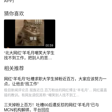
APP)
猜你喜欢
00:59
“北大网红”羊毛月嘲笑大学生
找不到工作，把别人的苦难
当段子博眼球真的是一点都
相关推荐
不好笑
网红“羊毛月”吐槽求职大学生掉粉近百万，大家应该努力一
点，让他去“找工作”
极目新闻评论员 屈旌近日,百万粉丝的网红博主“羊毛月”... 网红最直
接的教训。有网友调侃其称:“嘲笑别人找不到工...
三天掉粉上百万！吐槽00后遭反怼的网红“羊毛月”已与
MCN机构解绑，平台回应