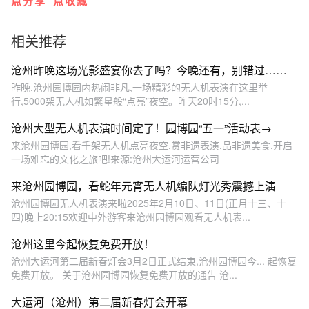
点分享
点收藏
相关推荐
沧州昨晚这场光影盛宴你去了吗？今晚还有，别错过……
昨晚,沧州园博园内热闹非凡,一场精彩的无人机表演在这里举
行,5000架无人机如繁星般“点亮”夜空。昨天20时15分,...
沧州大型无人机表演时间定了！园博园“五一”活动表→
来沧州园博园,看千架无人机点亮夜空,赏非遗表演,品非遗美食,开启
一场难忘的文化之旅吧!来源:沧州大运河运营公司
来沧州园博园，看蛇年元宵无人机编队灯光秀震撼上演
沧州园博园无人机表演来啦2025年2月10日、11日(正月十三、十
四)晚上20:15欢迎中外游客来沧州园博园观看无人机表...
沧州这里今起恢复免费开放！
沧州大运河第二届新春灯会3月2日正式结束,沧州园博园今... 起恢复
免费开放。 关于沧州园博园恢复免费开放的通告 沧...
大运河（沧州）第二届新春灯会开幕