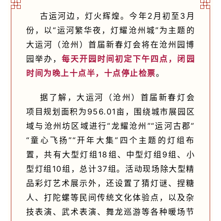
古运河边，灯火辉煌。今年2月初至3月
份，以“运河繁华夜，灯耀沧州城”为主题的
大运河（沧州）首届新春灯会将在沧州园博
园举办，
每天开园时间初定下午四点，闭园
时间为晚上十点半，十点停止检票
。
据了解，大运河（沧州）首届新春灯会
项目规划面积为956.01亩，围绕城市展园区
域与沧州坊区域进行“龙耀沧州”“运河古郡”
“童心飞扬”“开年大集”四个主题的灯组布
置，共有大型灯组18组、中型灯组9组、小
型灯组10组，总计37组。活动现场除大型精
品彩灯艺术展示外，还设置了猜灯谜、捏糖
人、打陀螺等民间传统文化体验点，以及杂
技表演、武术表演、舞龙巡游等各种暖场节