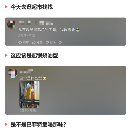
今天去逛超市找找
这应该是起锅烧油型
是不是巴菲特爱喝那味？