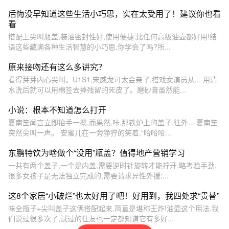
后悔没早知道这些生活小巧思，实在太受用了！建议你也看
看
搭配上尖叫瓶盖,装油密封性好,使用便捷,比任何高级油壶都好用!结
语这些藏满各种生活智慧的小巧思,你学会了吗?所...
原来接吻还有这么多讲究？
看得芽芽内心尖叫。U1S1,宋威龙可太会亲了,搭戏女演员从... 用清
水洗后就可以用棉签去掉残留的死皮了。磨砂膏虽然能...
小说：根本不知道怎么打开
夏南笙闻言立即抬手一摁,而果然,咔,那铁炉上的盖子,往外... 夏南笙
突然尖叫一声。 安蜜儿在一旁狰狞的笑着,“哈哈哈...
东鹏特饮为啥做个“没用”瓶盖？值得地产营销学习
一共有两个盖子,一个是内盖,需要逆时针旋转才能拧开,略考验手劲,
很多女孩子是无法独立完成的,需要请求异性外援;...
这8个家居“小破烂”也太好用了吧！好用到，我四处求“贵替”
味全瓶子+尖叫盖子这俩搭配起来,简直是堪称王炸!油壶这个用法,我
们说过很多次了,试过的住友也一定都知道它有多好...