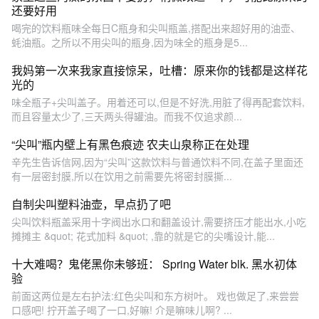
还要好用
喝完的饮料瓶味全每日C瓶身和尖叫瓶盖,搭配出来超好用的油壶、
蚝油瓶。之所以不用尖叫的瓶身,因为味全的瓶身是5...
我妈第一次来我家直接惊呆，吐槽：原来你的钱都是这样花
光的
味全瓶子+尖叫盖子。用着还可以,但是不好洗,用脏了得再配套饮料,
而且容量太少了,三天两头得罐油。而我不仅追求颜...
“尖叫”瓶内壁上有黑色痕迹 农夫山泉称正在处理
辛先生告诉信网,因为“尖叫”这款饮料与普通饮料不同,在盖子里面还
有一层密封膜,所以在饮用之前需要先将密封膜撕...
自制尖叫塑料油壶，早点扔了吧
尖叫饮料瓶盖采用十字阀出水口和翻盖设计,需要挤压才能出水,小吃
摊摊主 &quot; 花式加料 &quot; ,靠的就是它的尖嘴设计,能...
十大难喝？鬼佬黑你未够班： Spring Water blk. 黑水初体
验
前面这两位是左右护法:红色尖叫和东方树叶。 戏也做足了,来尝尝
口感吧! 拧开盖子喝了一口,好嘛! 介是嘛味儿啊? ...