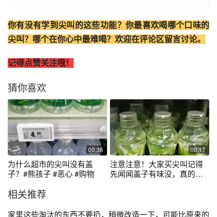
你有没有学到尖叫的这些功能？你最喜欢喝哪个口味的
尖叫？哪个在你心中最难喝？欢迎在评论区留言讨论。
记得点赞关注哦！
猜你喜欢
00:36
00:17
为什么超市的尖叫没有盖
注意注意！大家买尖叫记得
子？#熊孩子 #恶心 #购物
先闻闻盖子有味没，真的有
被恶心到了...#娱乐评论大赏
相关推荐
家里这些淘汰的东西不要扔，稍微改造一下，可能比原来的