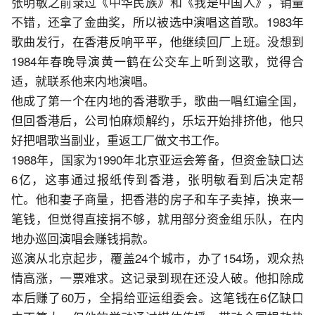
张明敏之前录过《中华民族》和《我是中国人》，销量
不错，还拿了金曲奖，所以被选中演唱这首歌。1983年
歌曲发行，在香港反响平平，他继续回厂上班。没想到
1984年春晚导演黄一鹤在公交车上听到这歌，觉得合
适，就联系他来内地演唱。
他成了第一个在内地的香港歌手，歌曲一唱红遍全国，
但回香港后，公司怕麻烦解约，乐坛开始排挤他，他只
好把唱歌当副业，重返工厂做文书工作。
1988年，国家为1990年北京亚运会筹备，但资金缺口达
6亿，这事通过报纸传到香港，张明敏看到后决定帮
忙。他和妻子商量，把香港的房子和车子卖掉，换来一
笔钱，但觉得直接捐不够，就用部分资金组乐队，在内
地办巡回演唱会赚钱捐款。
巡演从北京起步，覆盖24个城市，办了154场，观众热
情高涨，一票难求。这记录到现在还没人破。他扣除成
本后赚了60万，全捐给亚运组委会。这笔钱在6亿缺口