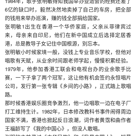
1984年，歌手张明敏得知我国举办亚运会的经费还差了
6亿的缺口时，毅然决然地卖掉了自己的车房，把全部
的钱用来举办巡演，赚的钱全部捐给国家。
张明敏1出生在香港一个华侨家庭，父亲从菲律宾过
来，母亲来自印尼，他们在新中国成立后选择定居香
港，总是教导子女记住中国根源，别忘本。
张明敏小时候家境一般，没钱上专业音乐学校，但他对
唱歌有天赋，从业余时间跟老师学起，慢慢积累经验。
1979年，他参加香港工联会和电视台办的业余歌手比
赛，一下子拿了两个冠军，这让他有机会签约永恒唱片
公司，发行第一张专辑《乡间的小路》，正式踏上歌唱
路。
那时候香港娱乐圈竞争激烈，他一边唱歌一边在电子厂
打工维持生计。1982年，日本修改教科书事件闹得周边
国家不满，香港也掀起反日浪潮，词作者黄霑和曲作者
王福龄写了《我的中国心》，但没人敢唱。