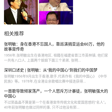
相关推荐
张明敏：身在香港不忘国人，靠巡演捐亚运会60万，他的
故事是传奇
1956年,张明敏出生在香港地区, 祖籍在福建省晋江市英林镇, 他们家
一共有八口人, 上面两个姐姐下面三个弟弟, 张明...
深圳口述史 | 张明敏：从“我的中国心”到我们的中国梦
张明敏1956年9月出生于香港,歌手,代表作有《我的中国心》《中华
民族》等。1978年,在全港业余歌唱比赛中接连获得...
一首歌导致倾家荡产，一个人怒斥万计暴徒，张明敏强大的
中国心
不过郭晶晶不算是第一个在香港宣传传统文化和爱国思想的“名人”。
40年前张明敏也做过同样的事, 只不过他没有郭...