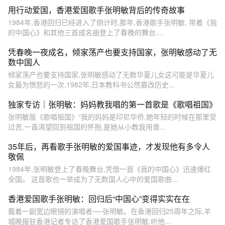
用行动爱国，香港爱国歌手张明敏背后的传奇故事
1984年,香港回归已经进入了倒计时,那年,香港歌手张明敏, 带着《我
的中国心》和其他三首成名曲登上了春晚的舞台,...
凭春晚一夜成名，倾家荡产也要支持国家，张明敏感动了无
数中国人
倾家荡产也要支持国家,张明敏感动了无数华夏儿女这可能是华夏儿
女最为愤怒的一次,1982年,日本教科书公然篡改历史...
独家专访｜张明敏：妈妈教我唱的第一首歌是《歌唱祖国》
张明敏版《歌唱祖国》“我的妈妈是印尼华侨,她年轻的时候在那里受
过苦,一直渴望回到祖国的怀抱,是她从小教我用普...
35年后，再看歌手张明敏的爱国事迹，才发现他有多令人
敬佩
1984年,张明敏登上了春晚舞台,凭借一首《我的中国心》迅速爆红
全国。 这首歌也一举成为了无数国人心中的爱国歌曲...
香港爱国歌手张明敏：回归后“中国心”变得实实在在
戴着一副宽边眼镜的演唱者──张明敏。在香港回归25周年之际,羊
城晚报驻香港记者专访了香港爱国歌手张明敏,听他...