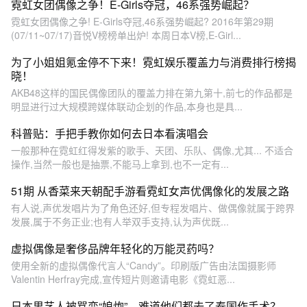
霓虹女团偶像之争！E-Girls夺冠，46系强势崛起？
霓虹女团偶像之争! E-Girls夺冠,46系强势崛起? 2016年第29期
(07/11~07/17)音悦V榜榜单出炉! 本周日本V榜,E-Girl...
为了小姐姐氪金停不下来！霓虹娱乐覆盖力与消费排行榜揭
晓！
AKB48这样的国民偶像团队的覆盖力排在第九第十,前七的作品都是
明显进行过大规模跨媒体联动企划的作品,本身也是具...
科普贴：手把手教你如何去日本看演唱会
一般那种在霓虹红得发紫的歌手、天团、乐队、偶像,尤其... 不适合
操作,当然一般也是抽票,不能马上拿到,也不一定有...
51期 从香菜来天朝配手游看霓虹女声优偶像化的发展之路
有人说,声优发唱片为了角色还好,但专程发唱片、做偶像就属于跨界
发展,属于不务正业;也有人举双手支持,认为声优既...
虚拟偶像是奢侈品牌年轻化的万能灵药吗？
使用全新的虚拟偶像代言人“Candy”。印刷版广告由法国摄影师
Valentin Herfray完成,宣传短片则邀请电影《霓虹恶...
日本男艺人被骂变“娘炮”，难道他们都去了泰国作手术？