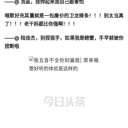
——@ 浩蓝，我帅起来我自己都害怕
唱歌好充其量就是一包廉价的卫龙辣条！！！别太当真
了！！！老干妈都比你强啊！！！
——@ 陆佳杰，别捏我手，如果我是螃蟹，手早就被你
捏断啦