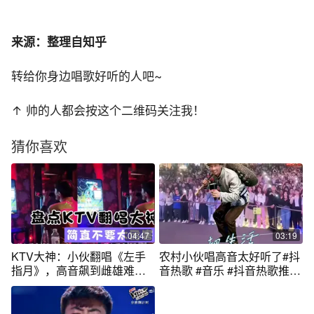
来源：整理自知乎
转给你身边唱歌好听的人吧~
↑ 帅的人都会按这个二维码关注我！
猜你喜欢
04:47
03:19
KTV大神：小伙翻唱《左手
农村小伙唱高音太好听了#抖
指月》，高音飙到雌雄难
音热歌 #音乐 #抖音热歌推荐
辨，简直太厉害
🔥 #感谢抖音我要上热门