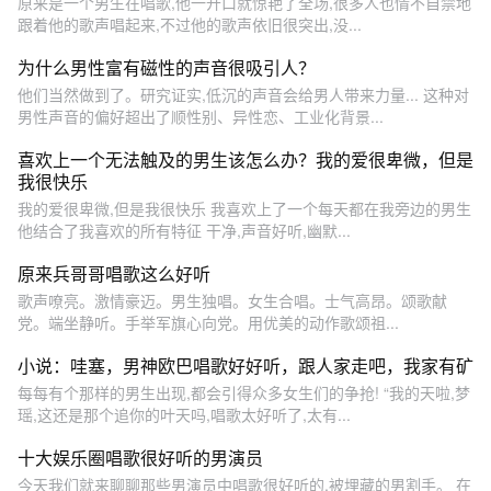
原来是一个男生在唱歌,他一开口就惊艳了全场,很多人也情不自禁地
跟着他的歌声唱起来,不过他的歌声依旧很突出,没...
为什么男性富有磁性的声音很吸引人？
他们当然做到了。研究证实,低沉的声音会给男人带来力量... 这种对
男性声音的偏好超出了顺性别、异性恋、工业化背景...
喜欢上一个无法触及的男生该怎么办？我的爱很卑微，但是
我很快乐
我的爱很卑微,但是我很快乐 我喜欢上了一个每天都在我旁边的男生
他结合了我喜欢的所有特征 干净,声音好听,幽默...
原来兵哥哥唱歌这么好听
歌声嘹亮。激情豪迈。男生独唱。女生合唱。士气高昂。颂歌献
党。端坐静听。手举军旗心向党。用优美的动作歌颂祖...
小说：哇塞，男神欧巴唱歌好好听，跟人家走吧，我家有矿
每每有个那样的男生出现,都会引得众多女生们的争抢! “我的天啦,梦
瑶,这还是那个追你的叶天吗,唱歌太好听了,太有...
十大娱乐圈唱歌很好听的男演员
今天我们就来聊聊那些男演员中唱歌很好听的,被埋藏的男割手。 在