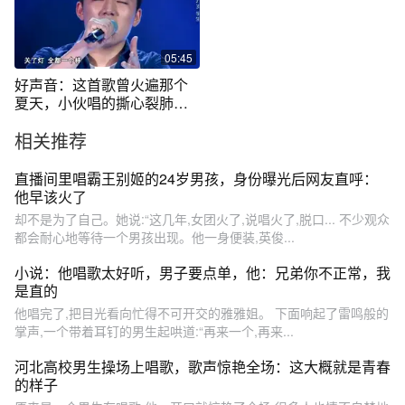
05:45
好声音：这首歌曾火遍那个
夏天，小伙唱的撕心裂肺，
好听！
相关推荐
直播间里唱霸王别姬的24岁男孩，身份曝光后网友直呼：
他早该火了
却不是为了自己。她说:“这几年,女团火了,说唱火了,脱口... 不少观众
都会耐心地等待一个男孩出现。他一身便装,英俊...
小说：他唱歌太好听，男子要点单，他：兄弟你不正常，我
是直的
他唱完了,把目光看向忙得不可开交的雅雅姐。 下面响起了雷鸣般的
掌声,一个带着耳钉的男生起哄道:“再来一个,再来...
河北高校男生操场上唱歌，歌声惊艳全场：这大概就是青春
的样子