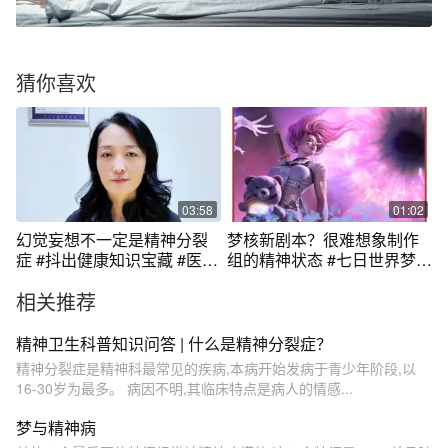
猜你喜欢
03:58
01:02
幻觉妄想不一定是精神分裂
梦核新剧本？很难想象制作
症 #抖出健康知识宝藏 #医学
组的精神状态 #七日世界梦核
科普 #健康科普 #幻觉妄想 #
年度版本 #梦核
相关推荐
精神科杨医生
精神卫生科普知识问答 | 什么是精神分裂症？
精神分裂症是精神科最常见的疾病,本病开始发病于青少年阶段,以
16-30岁为最多。 病因不明,其临床特点是病人的情感...
梦与精神病