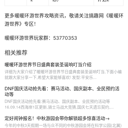
更多暖暖环游世界攻略资讯，敬请关注搞趣网《暖暖环
游世界》专区！
暖暖环游世界玩家群：53770353
相关推荐
暖暖环游世界节日盛典套装圣诞响叮当介绍
详细为大家介绍了暖暖环游世界节日盛典套装圣诞响叮当,下面小编
就跟大家分享一下,希望大家能够喜欢! 发型:平安乐...
DNF国庆活动抢先看：赛马活动、国庆副本、全民预约活
动等
DNF国庆活动抢先看:赛马活动、国庆副本、全民预约活动等
16.09.14西海岸1区更新,骑士马战大竞猜,国庆七天遗忘契约,...
定好闹钟报名！中秋游园会带你解锁超多惊喜活动→
今年的中秋3天假期一场与众不同的中秋游园会将在科学公园(北翼)