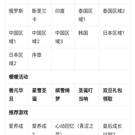
俄罗斯
斯里兰
印度
泰国区
泰国区域2
卡
域1
中国区
中国区
中国区
韩国
日本区域1
域1
域2
域3
日本区
序章
域2
暖暖活动
善元华
星雪圣
缤雪绮
圣诞叮
双旦礼包
旦
诞
梦
当响
领取
推荐游戏
爱养成
爱养成
心动回忆（青涩之
皇后成长
2
恋）
计划2