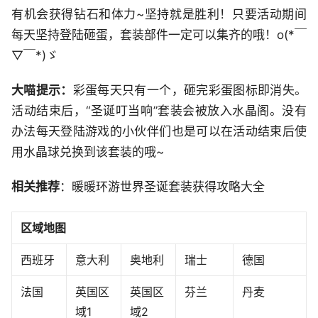
有机会获得钻石和体力~坚持就是胜利！只要活动期间
每天坚持登陆砸蛋，套装部件一定可以集齐的哦！o(*￣
▽￣*)ゞ
大喵提示：
彩蛋每天只有一个，砸完彩蛋图标即消失。
活动结束后，“圣诞叮当响”套装会被放入水晶阁。没有
办法每天登陆游戏的小伙伴们也是可以在活动结束后使
用水晶球兑换到该套装的哦~
相关推荐
：暖暖环游世界圣诞套装获得攻略大全
区域地图
西班牙
意大利
奥地利
瑞士
德国
法国
英国区
英国区
芬兰
丹麦
域1
域2