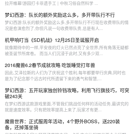
拉开帷幕!游园打卡非遗手工 | 中秋习俗自然科学 ...
梦幻西游：队长的额外奖励这么多，多开带队行不行
梦幻西游:队长的额外奖励这么多,多开带队行不行现在收费带队的情
况是愈演愈烈了,你但凡说一句收费带队贵,总是有人...
机甲响叮当《SD机战》12月25日圣诞服开启
就像期待中的一样,平安夜的灯火已然点亮了全世界,所有角落无疑都
被圣诞节所席卷。 而当人们沉浸于此时,又有多少双...
2016魔兽6.2春节成就攻略 吃饭睡觉打年兽
因此,艾泽拉斯的人们为了庆祝这个胜利,每年都要举行庆典,同时也
是为了纪念那个远古时代所遗留下来的勇气和智慧,...
梦幻西游：五开玩家独创铃铛攻略，利用飞行旗技巧，可突
破243关
在梦幻西游这款游戏里面,不管我们挑战任何样的活动任务,最讲究的
就是速度效率。只有把效率提高上来了,玩家才有更...
魔兽世界：正式服周年活动，4个野外BOSS，送220装
备，还掉落坐骑