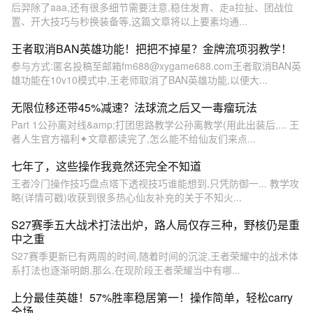
后羿除了aaa,还有很多细节需要注意,稳住发育、走a拉扯、团战位
置、开大技巧与秒换装备等,这篇文章将以上要素均通...
王者取消BAN英雄功能！把把不掉星？金牌流项羽教学！
参与方式:匿名投稿至邮箱fm688@xygame688.com王者取消BAN英
雄功能在10v10模式中,王老师取消了BAN英雄功能,以便大...
无限位移还带45%减速？法球流之后又一毒瘤玩法
Part 1公孙离对线&amp;打团思路教学公孙离教学(用此出装后,... 王
者人生官方福利✦文章都读完了,怎么能不给仙友们来点...
七年了，这些操作我竟然还完全不知道
王者冷门操作技巧盘点塔下透视技巧谁能想到,只凭防御一... 教学攻
略(详情可戳)收获到很多热心仙友补充的关于不知火...
S27赛季五大战术打法出炉，路人局仅存三种，野核仍是重
中之重
S27赛季更新已有两周的时间,随着时间的沉淀,王者荣耀中的战术体
系打法也逐渐明朗,那么,在现阶段王者荣耀当中有哪...
上分最佳英雄！57%胜率稳居第一！操作简单，轻松carry
全场