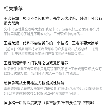
相关推荐
王者荣耀：项羽不会闪现推，先学习这攻略，对你上分会有
很大帮助
文/卡哥游戏最全攻略大家好,我是卡哥。想要玩好王者荣耀,那么对
于阵容搭配的了解是不可或缺的。王者荣耀中的肉盾...
王者荣耀：代练不会告诉你的一个技巧，王者不要太简单
【前言】:近期雨泽将对王者荣耀中的众多意识、技巧总结... 【后
话】:对于越塔意识教学同学们还有哪些想法和建议呢...
王者荣耀新手入门攻略之游戏意识培养
如果新手来到王者荣耀中只是玩玩而已,不想上王者或是荣耀,完全可
以跳过这篇攻略。 我们讨论的是,一个新手,在熟悉...
超神争霸战士英雄蚩尤技能属性详解
雷电源流蚩尤普通攻击附带闪电效果,在持续4/5/6/7秒内,对附近最多
3个敌方造成30/55/80/105(+0.2AP)魔法伤害(可暴...
国服榜一后羿深度教学（多重箭矢/细节要点/掌控节奏）