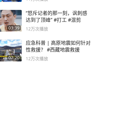
“怒斥记者的那一刻，讽刺感
达到了顶峰” #打工 #混剪
03:39
12万
次播放
应急科普 | 高原地震如何针对
性救援？ #西藏地震救援
02:20
12万
次播放