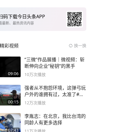
扫码下载今日头条APP
看最新、最热资讯内容
精彩视频
换一换
“三微”作品展播｜微视频：斩
断伸向企业“秘钥”的黑手
09:06
10万
次播放
强者从不抱怨环境，这弹弓玩
户外的谁拥有过，太准了#弹
弓#户外
00:15
12万
次播放
李胤志：在北京，我比台湾的
同龄人有更多选择
07:43
11万
次播放