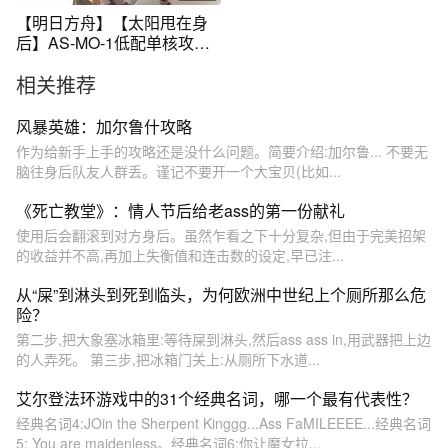
【明日方舟】【太阳甩在身
后】AS-MO-1低配单核攻略
#明日方舟
相关推荐
风暴英雄：加尔鲁什攻略
作为给新手上手的攻略还是没什么问题。简要介绍:加尔鲁... 不要无
脑往身后队友人群丢。谨记不要开一个大宝贝(比如...
《死亡教堂》：情人节后给老ass的第一份献礼
使用后会翻滚到对方身后。虽然乍看之下十分复杂,但由于完美招架
的收益并不高,再加上失衡值和连击数的设定,早已注...
从“屎”到淋头到死到临头，为何欧洲中世纪上个厕所那么危
险？
第二步,把大象塞冰箱里:等待屎到淋头,然后ass ass in,用武器把上边
的人弄死。 第三步,把冰箱门关上:从厕所下水道...
艾尔登法环游戏中的31个经典名词，哪一个最有代表性？
经典名词4:JOin the Sherpent Kinggg...Ass FaMILEEEE...经典名词
5: You are maidenless。经典名词6:你让魔女拉...