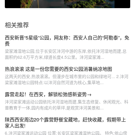
相关推荐
西安新晋“5星级”公园，网友称：西安人自己的“阿勒泰”，免
费
梁家滩湿地公园,位于长安区沣河中游的东岸,依托沣河湿地而建,总
面积约62.6万平方米,绿道长度4.5公里。沣河梁家滩...
热浪滚滚 这是一份您需要的西安公园消暑纳凉地图
这两天的西安,热浪滚滚。但漫步在城市里的公园和绿地可... 2.沣河
梁家滩湿地公园特点:以沣河自然河道为核心,集草地...
露营走起！在西安，解锁松弛感新姿势→
沣河梁家滩运动公园依托沣河湿地而建,集生态修复、休闲观光、科
普教育于一体,园内有成片的草坪,是观赏沣河美景和...
陕西西安周边20个露营野餐宝藏地，赶快收藏，假期带上
家人出发!
6.沣河梁家滩运动公园 位置:长安区梁家滩湿地公园。 特色:依山傍