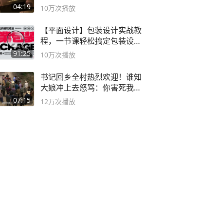
04:19
10万
次播放
【平面设计】包装设计实战教
程，一节课轻松搞定包装设计
流程！
91:25
10万
次播放
书记回乡全村热烈欢迎！谁知
大娘冲上去怒骂：你害死我儿
子
07:15
12万
次播放