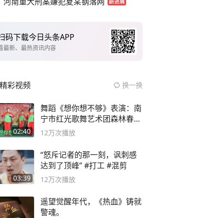
河南重大刑案嫌犯夏某钢落网
扫码下载今日头条APP
看最新、最热资讯内容
精彩视频
换一换
舞蹈《想你想不够》表演：南
宁市红光歌舞艺术团森林春红
舞蹈队。
02:40
12万
次播放
“怒斥记者的那一刻，讽刺感
达到了顶峰” #打工 #混剪
03:39
12万
次播放
遥望觉醒年代，《热血》铸就
警魂。