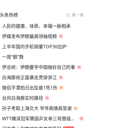
头条热榜
换一换
人民的健康、体质、幸福一脉相承
伊媒发布伊朗最高领袖视频
上半年国内手机销量TOP30出炉
一周“靓”数
伊总统：伊朗要学中国做好自己的事
白海豚将正面袭击贯穿浙江
情侣平潭拍日出坠崖1死1伤
台风白海豚实时路径
孙子考取上海交大 爷爷高情商答谢
WTT横滨冠军赛国乒女单三将晋级四强