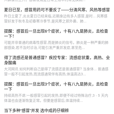
夏日已至，感冒用药可不要反了——分清风寒、风热等感冒
昨日立夏了,炎炎夏日已经来临,近期身边有多人感冒,是时... 风寒感
冒好发于秋冬及初春寒冷季节,是风寒之邪外袭、肺...
提醒：感冒后一旦出现6个症状，十有八九是肺炎，去检查
一下！
可能并非普通的病毒性感冒,而是肺炎的信号。肺炎是一种严重的肺
部感染,若不及时诊治,可能引发严重并发症,甚至危...
得了流感还是普通感冒？疾控专家：流感症状重，高热、全
身酸痛
大河网讯 如何判断自己是得了流感还是普通感冒? 当身体... 普通感
冒一般不引起发热,而流感通常伴有高热,体温高达3...
提醒：感冒后一旦出现3个症状，十有八九是肺炎，去检查
一下
持续高热不退:一般感冒引起的发热,即便不经过特殊治疗,3 - 5 天内
体温也会逐渐恢复正常。但要是感冒后,体温持续...
当下多种“感冒”并发 选中成药仔细辨