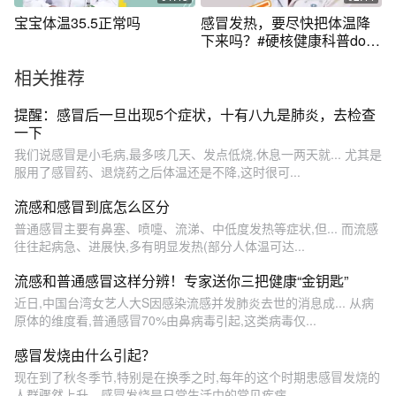
多数人手脚冰凉，鼻尖和耳
宝宝体温35.5正常吗
感冒发热，要尽快把体温降
朵也都是凉的；风热大多不
下来吗？#硬核健康科普dou
会出现这种情况。 第二：精
来说 #发烧 @陕西省人民医
神状态 风寒精神萎靡不振，
相关推荐
院
躺着不想动；风热会偏兴奋
一些，晚上翻来覆去睡不
提醒：感冒后一旦出现5个症状，十有八九是肺炎，去检查
着。 第三：口干口渴、呼热
一下
气 风寒一般不会出现口干口
渴；风热不但会出现口干口
我们说感冒是小毛病,最多咳几天、发点低烧,休息一两天就... 尤其是
渴，而且口和鼻子里呼出的
服用了感冒药、退烧药之后体温还是不降,这时很可...
气也是热的，可能还会出现#
嗓子疼痛 等症状。 这些情况
流感和感冒到底怎么区分
可以作为分辨风寒和风热的
普通感冒主要有鼻塞、喷嚏、流涕、中低度发热等症状,但... 而流感
依据，如果身体不适，一定
往往起病急、进展快,多有明显发热(部分人体温可达...
要及时去正规医院就诊，谨
遵医嘱。#医学科普 @抖音短
流感和普通感冒这样分辨！专家送你三把健康“金钥匙”
视频
近日,中国台湾女艺人大S因感染流感并发肺炎去世的消息成... 从病
原体的维度看,普通感冒70%由鼻病毒引起,这类病毒仅...
感冒发烧由什么引起？
现在到了秋冬季节,特别是在换季之时,每年的这个时期患感冒发烧的
人群骤然上升。感冒发烧是日常生活中的常见疾病...