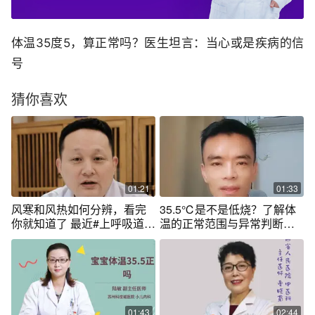
体温35度5，算正常吗？医生坦言：当心或是疾病的信
号
猜你喜欢
01:21
01:33
风寒和风热如何分辨，看完
35.5℃是不是低烧？了解体
你就知道了 最近#上呼吸道感
温的正常范围与异常判断！
染 高发期，很多人感冒发
35.5 #关注我每天坚持分享知
烧， 感冒发烧在中医分为#风
识 #科普 #硬核健康科普行动
寒 和#风热 两种， 我们如何
分辨呢？ 相同点：体温都会
增高，到38度、39度。 不同
点👇 第一：怕冷症状 风寒大
01:43
02:44