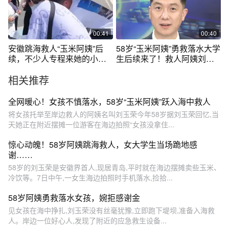
的命换她的也行。”
00:41
00:40
安徽跳海救人“玉米阿姨”后
58岁“玉米阿姨”勇救落水大学
续，不少人专程来她的小摊
生后续来了！救人阿姨刘玉
上看望，还有老人默默扫码
荣被授予“见义勇为模范”荣誉
相关推荐
留下千元，悄悄离去。刘玉
称号。向每一位平凡英雄致
荣“善良的人很多 感谢他
敬！ #中国蓝新闻主播Talk
们”。#520安徽文旅惠民消费
全网暖心！女孩不慎落水，58岁“玉米阿姨”跃入海中救人
季
将女孩托举至岸边救人的阿姨名叫刘玉荣今年58岁据刘玉荣回忆,当
天她正在附近摆摊一位游客在海边拍照“女孩没拿住...
惊心动魄！58岁阿姨跳海救人，女大学生当场跪地感
谢……
58岁的刘玉荣是安徽界首人,现居青岛,平时就在海边摆摊卖些玉米、
冷饮等。7日中午,一女生海边拍照时手机落水,捡拾...
58岁阿姨勇救落水女孩，婉拒感谢金
见女孩在海中挣扎,刘玉荣没有丝毫犹豫,立即跑下堤坝,准备入海救
人。岸边一位好心人,发现了附近的应急救生设备...