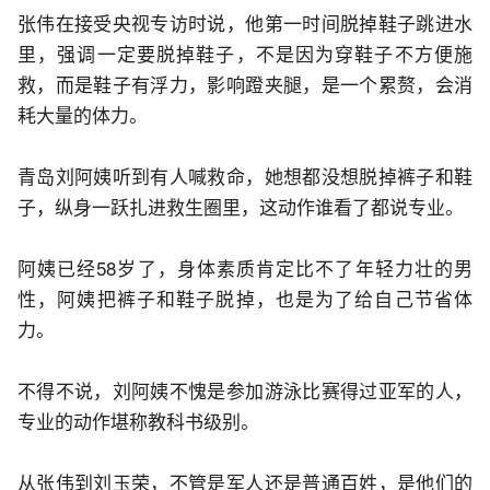
张伟在接受央视专访时说，他第一时间脱掉鞋子跳进水
里，强调一定要脱掉鞋子，不是因为穿鞋子不方便施
救，而是鞋子有浮力，影响蹬夹腿，是一个累赘，会消
耗大量的体力。
青岛刘阿姨听到有人喊救命，她想都没想脱掉裤子和鞋
子，纵身一跃扎进救生圈里，这动作谁看了都说专业。
阿姨已经58岁了，身体素质肯定比不了年轻力壮的男
性，阿姨把裤子和鞋子脱掉，也是为了给自己节省体
力。
不得不说，刘阿姨不愧是参加游泳比赛得过亚军的人，
专业的动作堪称教科书级别。
从张伟到刘玉荣，不管是军人还是普通百姓，是他们的