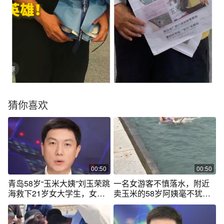
猜你喜欢
00:50
00:50
青岛58岁“玉米大姨”刘玉荣跳
一名女游客不慎落水，附近
海救下21岁女大学生，女生
卖玉米的58岁阿姨毫不犹豫
被救后磕头致谢。事后刘玉
跳入海中救人！刘玉荣，为
荣还婉拒了500元现金谢款，
你点赞！
她说：“女孩还很年轻，用我