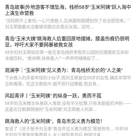
青岛故事|外地游客不慎坠海，栈桥58岁“玉米阿姨”跃入海中
上演生命营救
“当时顾不上害怕,一心只想救人,后来腿和胳膊划伤了也没感觉疼。”
刘玉荣蹚着水沿着堤坝跑过去靠近女孩。这时...
青岛“玉米大姨”跳海救人后重回原地摆摊，膝盖伤痕仍很明
显，呼吁大家不要网暴被救女孩
58岁的刘玉荣如往常一般在青岛栈桥李慰农公园附近摆摊卖玉米和
冰镇饮料。“救命啊,快来救人!”一声声呼喊唤起了...
观澜亭｜“玉米阿姨”见义勇为：青岛栈桥无价的“人之美”
下水救人的多是年轻的小伙子,而刘玉荣是位58岁的女性,确实非常罕
见和难得。在这次救助中,她不但行动果敢,而且表...
风起青评丨“玉米阿姨” 的纵身一跃，勇而不孤
58岁的玉米摊主纵身跃入海浪;没有半分犹豫,只有本能般的冲刺——
这是近日刷屏网络的“玉米阿姨”刘玉荣救人的真...
跳海救人的“玉米阿姨”，青岛市见义勇为模范！
宣读了《关于授予刘玉荣“青岛市见义勇为模范”荣誉称号... 今年58
岁的刘玉荣是安徽界首人,女儿嫁到青岛后,她就过来...