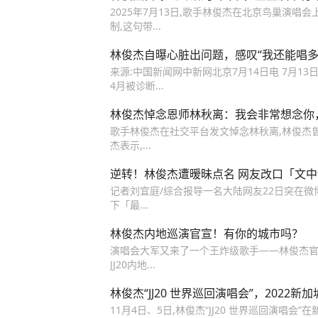
2025年7月13日,歌手林俊杰在北京鸟巢演唱会
制,这句带...
林俊杰自曝心脏出问题，感叹“我还能唱多
来源:中国新闻网中新网北京7月14日电 7月13
4月被诊断...
林俊杰悼念恩师林秋离：我会非常想念你
歌手林俊杰在社交平台发文悼念林秋离,林俊杰
杰表示,...
逆转！林俊杰遭暧昧点名 网友改口「文中
记者刘宜庭/综合报导一名大陆网友22日突在微博
下「最...
林俊杰内地巡演官宣！有你的城市吗？
演唱会大军又来了一个王炸级歌手——林俊杰官
JJ20内地...
林俊杰“JJ20 世界巡回演唱会”，2022
11月4日、5日,林俊杰“JJ20 世界巡回演唱