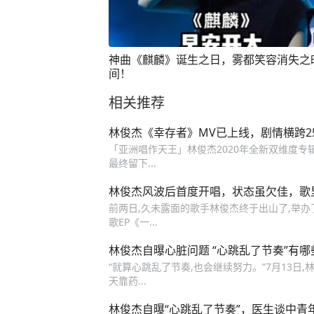
神曲《麒麟》诞生之日，雾都笑容消失之
间！
相关推荐
林俊杰《幸存者》MV已上线，剧情横跨2
「亚洲唱作天王」林俊杰2020年全新双维度专辑
最终留下...
林俊杰风波后首度开唱，状态虽欠佳，歌
前两日,久未露面的歌手林俊杰终于出山了,举办了一连
歌EP《一...
林俊杰自曝心脏问题 “心跳乱了节奏”有
“就算心跳乱了节奏,也会继续努力。”7月13日
天靠药...
林俊杰自曝“心跳乱了节奏”，医生谈中青