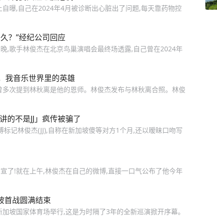
上自曝,自己在2024年4月被诊断出心脏出了问题,每天靠药物控
久？”经纪公司回应
日晚,歌手林俊杰在北京鸟巢演唱会最终场透露,自己曾在2024年
，我音乐世界里的英雄
曾多次提到林秋离是他的恩师。林俊杰发布与林秋离合照。林俊
讲的不是JJ」疯传被骗了
标记林俊杰(JJ),自称在新加坡傻等对方1个月,还以暧昧口吻写
宣了!就在上午,林俊杰在自己的微博,直接一口气公布了他今年
新加坡首战圆满结束
会”在新加坡国家体育场举行,这是为时隔了3年的全新巡演掀开序幕。