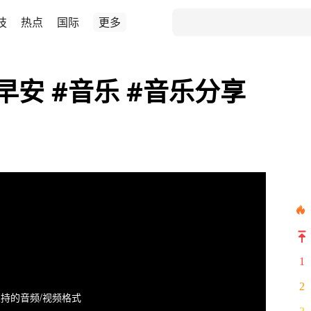
技
热点
国际
更多
安 #音乐 #音乐分享
1
2
持的音频/视频格式