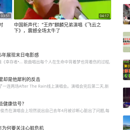
03:51
04:17
时
中国新声代：“王炸”麒麟兄弟演唱《飞云之
下》，震撼全场太牛了
5年展现末日电影感
《幸存者•... 歌曲唱出每个人在生命中背着梦也背着伤的过程,
里却是他犀利的反击
两场After The Rain线上演唱会。演唱会完后第二天,新
哪些健康信号？
,林俊杰在演唱会上坦然说出自己去年4月被诊断心脏出了问题,每
年为何要关注心脏危机