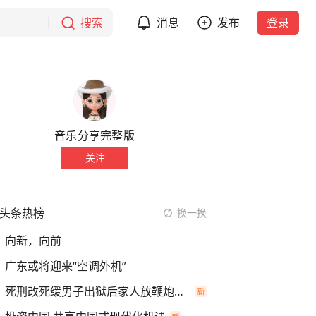
搜索
消息
发布
登录
音乐分享完整版
关注
头条热榜
换一换
向新，向前
广东或将迎来“空调外机”
死刑改死缓男子出狱后家人放鞭炮庆祝