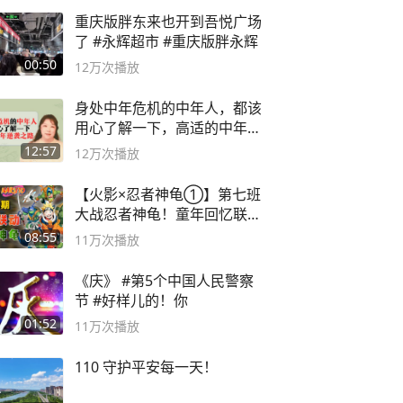
重庆版胖东来也开到吾悦广场
了 #永辉超市 #重庆版胖永辉
00:50
12万
次播放
身处中年危机的中年人，都该
用心了解一下，高适的中年逆
袭之路
12:57
12万
次播放
【火影×忍者神龟①】第七班
大战忍者神龟！童年回忆联动
论武？
08:55
11万
次播放
《庆》 #第5个中国人民警察
节 #好样儿的！你
01:52
11万
次播放
110 守护平安每一天！