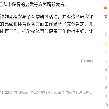
己从中获得的启发等方面踊跃发言。
钟雄全程参与了观摩研讨活动，并对这节研究课
的亮点和体育组各方面工作给予了充分肯定，并
1
体育工作，把学校体育与健康工作做得更好，让
2
3
4
举报
5
6
7
8
】22日,国务院新闻办公室举行新闻发布会,国家体育总局副局
9
10