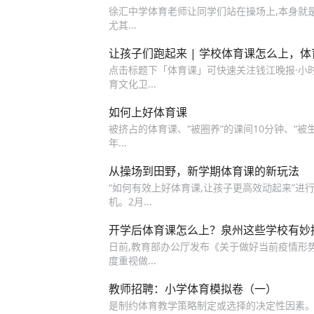
徐汇中学体育老师让同学们站在操场上,本身就是
尤其...
让孩子们跑起来 | 学校体育课怎么上，
点击标题下「体育课」可快速关注钱江晚报·小
育文化卫...
如何上好体育课
被挤占的体育课、“被圈养”的课间10分钟、“被
年...
从操场到田野，新学期体育课的新玩法
“如何有效上好体育课,让孩子更高效动起来”进行
机。2月...
开学后体育课怎么上？泉州这些学校有妙
日前,教育部办公厅发布《关于做好当前疫情形
度重视做...
教师招聘：小学体育模拟卷（一）
是制约体育教学策略制定或选择的决定性因素。A.学生的