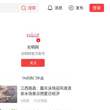
搜索
消息
发布
登录
光明网
光明网官方账号
关注
TA的热门作品
江西南昌：露天泳场迎风逐浪
亲水场景点燃夏日经济
2
阅读
22分钟前