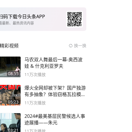
扫码下载今日头条APP
看最新、最热资讯内容
精彩视频
换一换
马农双人舞最后一幕-奥西波
娃 & 什克利亚罗夫
08:55
11万
次播放
爆火全网却被下架？国产独游
有多抽象？体验窃格瓦拉模拟
器！
05:23
11万
次播放
2024#最美基层民警候选人事
迹展播——朱元
03:21
11万
次播放