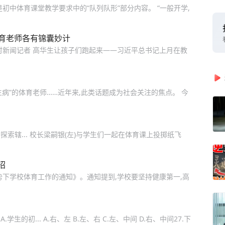
初中体育课堂教学要求中的“队列队形”部分内容。 “一般开学,
体育老师各有锦囊妙计
时新闻记者 高华生让孩子们跑起来——习近平总书记上月在教
生病”的体育老师……近年来,此类话题成为社会关注的焦点。 今
探索辖... 校长梁嗣银(左)与学生们一起在体育课上投掷纸飞
招
势下学校体育工作的通知》。通知提到,学校要坚持健康第一,高
初... A.右、左 B.左、右 C.左、中间 D.右、中间27.下