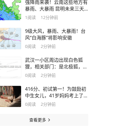
强降雨来袭！云南这些地方有
暴雨、大暴雨 昆明未来三天
都有雨
1
阅读
12分钟前
9级大风，暴雨、大暴雨！台
风“白海豚”将影响安徽
0
阅读
2分钟前
武汉一小区周边出现白色狐
狸，相关部门：是北极狐，并
非国家野生保护动物
0
阅读
2分钟前
416分、初试第一！为鼓励初
中生女儿，41岁妈妈考上了研
究生
0
阅读
2分钟前
查看更多