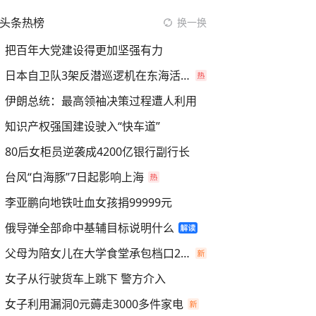
头条热榜
换一换
把百年大党建设得更加坚强有力
日本自卫队3架反潜巡逻机在东海活动
伊朗总统：最高领袖决策过程遭人利用
知识产权强国建设驶入“快车道”
80后女柜员逆袭成4200亿银行副行长
台风“白海豚”7日起影响上海
李亚鹏向地铁吐血女孩捐99999元
俄导弹全部命中基辅目标说明什么
父母为陪女儿在大学食堂承包档口2年
女子从行驶货车上跳下 警方介入
女子利用漏洞0元薅走3000多件家电