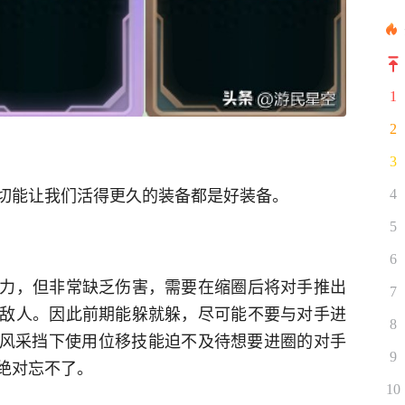
1
2
3
切能让我们活得更久的装备都是好装备。
4
5
6
力，但非常缺乏伤害，需要在缩圈后将对手推出
7
敌人。因此前期能躲就躲，尽可能不要与对手进
8
风采挡下使用位移技能迫不及待想要进圈的对手
9
绝对忘不了。
10