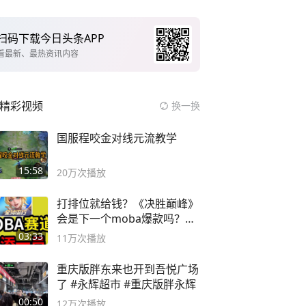
扫码下载今日头条APP
看最新、最热资讯内容
精彩视频
换一换
国服程咬金对线元流教学
15:58
20万
次播放
打排位就给钱？《决胜巅峰》
会是下一个moba爆款吗？#
决胜巅峰
03:33
11万
次播放
重庆版胖东来也开到吾悦广场
了 #永辉超市 #重庆版胖永辉
00:50
12万
次播放