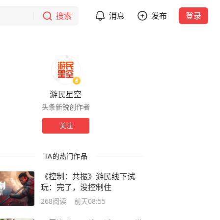
搜索
消息
发布
登录
游民星空
头条新锐创作者
关注
TA的热门作品
《控制：共振》游民线下试
玩：完了，没控制住
268
阅读
前天08:55