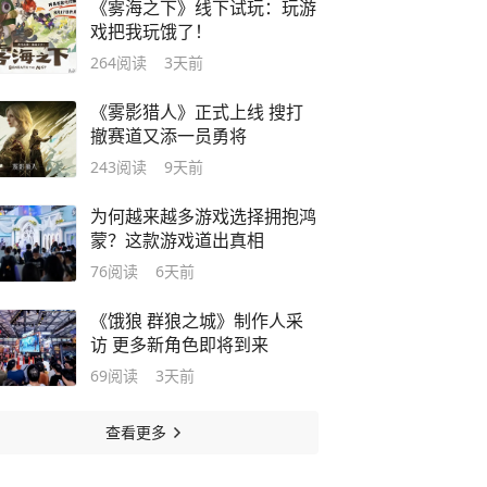
《雾海之下》线下试玩：玩游
戏把我玩饿了！
264
阅读
3天前
《雾影猎人》正式上线 搜打
撤赛道又添一员勇将
243
阅读
9天前
为何越来越多游戏选择拥抱鸿
蒙？这款游戏道出真相
76
阅读
6天前
《饿狼 群狼之城》制作人采
访 更多新角色即将到来
69
阅读
3天前
查看更多