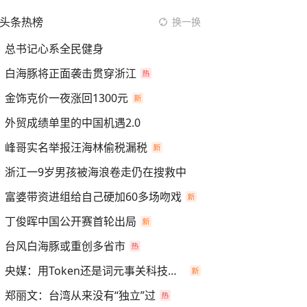
头条热榜
换一换
总书记心系全民健身
白海豚将正面袭击贯穿浙江
金饰克价一夜涨回1300元
外贸成绩单里的中国机遇2.0
峰哥实名举报汪海林偷税漏税
浙江一9岁男孩被海浪卷走仍在搜救中
富婆带资进组给自己硬加60多场吻戏
丁俊晖中国公开赛首轮出局
台风白海豚或重创多省市
央媒：用Token还是词元事关科技话语权
郑丽文：台湾从来没有“独立”过