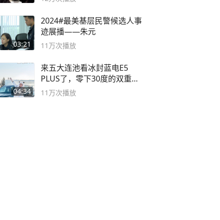
2024#最美基层民警候选人事
迹展播——朱元
03:21
11万
次播放
来五大连池看冰封蓝电E5
PLUS了，零下30度的双重冰
封40小时全录
04:34
11万
次播放