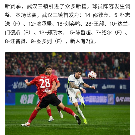
新赛季，武汉三镇引进了众多新援，球员阵容发生调
整。本场比赛，武汉三镇首发为：14-邵镤亮、5-朴志
洙（F）、12-廖承坚、18-刘奕鸣、28-王毅、10-达兰-
门德斯（F）、13-郑凯木、15-陈哲超、7-绍尔（F）、
8-汪晋贤、9-图多列（F），新人有7位。