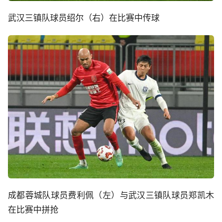
武汉三镇队球员绍尔（右）在比赛中传球
成都蓉城队球员费利佩（左）与武汉三镇队球员郑凯木
在比赛中拼抢