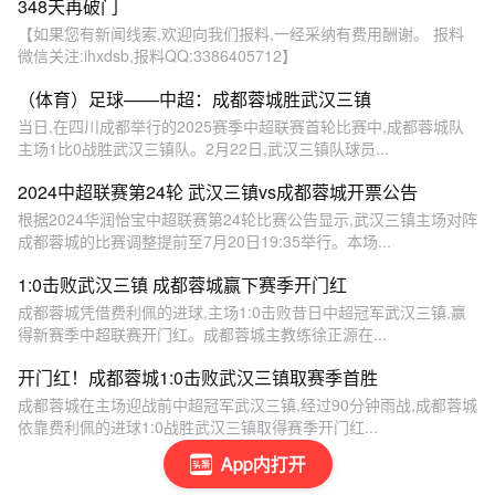
348天再破门
【如果您有新闻线索,欢迎向我们报料,一经采纳有费用酬谢。 报料
微信关注:ihxdsb,报料QQ:3386405712】
（体育）足球——中超：成都蓉城胜武汉三镇
当日,在四川成都举行的2025赛季中超联赛首轮比赛中,成都蓉城队
主场1比0战胜武汉三镇队。2月22日,武汉三镇队球员...
2024中超联赛第24轮 武汉三镇vs成都蓉城开票公告
根据2024华润怡宝中超联赛第24轮比赛公告显示,武汉三镇主场对阵
成都蓉城的比赛调整提前至7月20日19:35举行。本场...
1:0击败武汉三镇 成都蓉城赢下赛季开门红
成都蓉城凭借费利佩的进球,主场1:0击败昔日中超冠军武汉三镇,赢
得新赛季中超联赛开门红。成都蓉城主教练徐正源在...
开门红！成都蓉城1:0击败武汉三镇取赛季首胜
成都蓉城在主场迎战前中超冠军武汉三镇,经过90分钟雨战,成都蓉城
依靠费利佩的进球1:0战胜武汉三镇取得赛季开门红...
App内打开