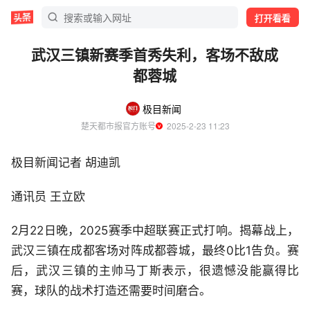
打开看看
武汉三镇新赛季首秀失利，客场不敌成
都蓉城
极目新闻
楚天都市报官方账号
  2025-2-23 11:23
极目新闻记者 胡迪凯
通讯员 王立欧
2月22日晚，2025赛季中超联赛正式打响。揭幕战上，
武汉三镇在成都客场对阵成都蓉城，最终0比1告负。赛
后，武汉三镇的主帅马丁斯表示，很遗憾没能赢得比
赛，球队的战术打造还需要时间磨合。