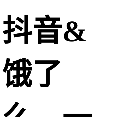
抖音&
饿了