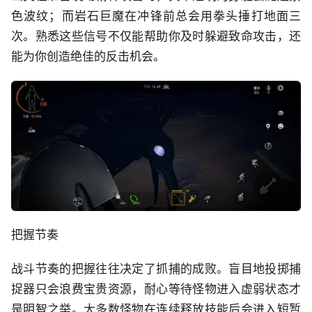
色波纹；而岩石巨魔在冲锋前总会用拳头捶打地面三
次。熟悉这些信号不仅能帮助你及时躲避致命攻击，还
能为你创造绝佳的反击机会。
把握节奏
战斗节奏的把握往往决定了抓捕的成败。盲目地投掷捕
捉器只会浪费宝贵资源，耐心等待怪物进入虚弱状态才
是明智之举。大多数怪物在连续释放技能后会进入短暂