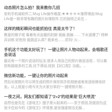
动态照片怎么拍？我来教你几招
安利手机端软件二:Mug Life操作难度:★★☆☆☆推荐理由:Mug
Life是一款非常有趣的图片处理软件,它的独特之处在...
这样的精彩瞬间也能抓拍住 真是太牛了！
教皇的帽子呢 看着有点血腥的赶脚 我躲,我躲…… 下水道爆了! 特种
兵训练 好危险 能跳这么高? 我来也……尼玛! 火...
手机这个功能太好玩了！一键让照片人物动起来，会唱歌还
会说话
最近有一个图片说话的玩法,很多人用自己的照片做说话视... 可以看
到有超级多的工具,往下滑动,找到【对口型】功能。...
微信新功能，一键让你的照片动起来
然后长按图片可以将生成的照片保存到手机相册或者发送给微信好
友。以上就是小雨今天为大家分享的“一键将照片制...
一夜之间，网友们都知道了“2+2”的结果是“巨大喷流”
自然也是先在《游戏王》圈子里火起来的——至于原因,则是因为这
张卡在如今的《游戏王》环境里,是张强度相当无脑...