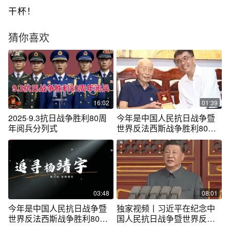
干杯！
猜你喜欢
16:02
01:39
2025·9.3抗日战争胜利80周
今年是中国人民抗日战争暨
年阅兵分列式
世界反法西斯战争胜利80周
年。近日，自治区党委书
记、自治区人大常委会主任
陈刚走访慰问抗战老战士老
同志赵茂林，向他颁发“中国
人民抗日战争胜利80周年”纪
念章，代表自治区党委、政
03:48
08:01
府向全区抗战老战士老同志
今年是中国人民抗日战争暨
独家视频丨习近平在纪念中
致以崇高敬意和诚挚问候。
世界反法西斯战争胜利80周
国人民抗日战争暨世界反法
（来源：广西广播电视台）
年
西斯战争胜利80周年大会上