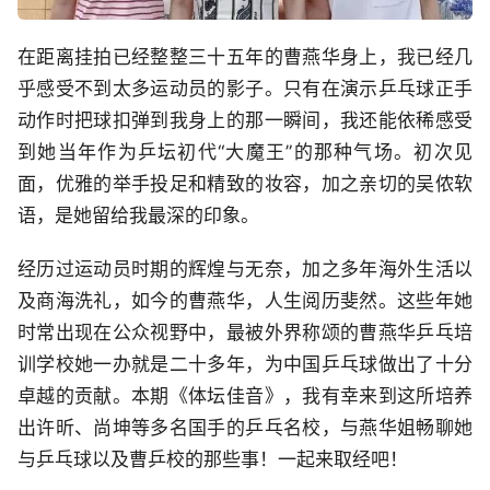
在距离挂拍已经整整三十五年的曹燕华身上，我已经几
乎感受不到太多运动员的影子。只有在演示乒乓球正手
动作时把球扣弹到我身上的那一瞬间，我还能依稀感受
到她当年作为乒坛初代“大魔王”的那种气场。初次见
面，优雅的举手投足和精致的妆容，加之亲切的吴侬软
语，是她留给我最深的印象。
经历过运动员时期的辉煌与无奈，加之多年海外生活以
及商海洗礼，如今的曹燕华，人生阅历斐然。这些年她
时常出现在公众视野中，最被外界称颂的曹燕华乒乓培
训学校她一办就是二十多年，为中国乒乓球做出了十分
卓越的贡献。本期《体坛佳音》，我有幸来到这所培养
出许昕、尚坤等多名国手的乒乓名校，与燕华姐畅聊她
与乒乓球以及曹乒校的那些事！一起来取经吧！