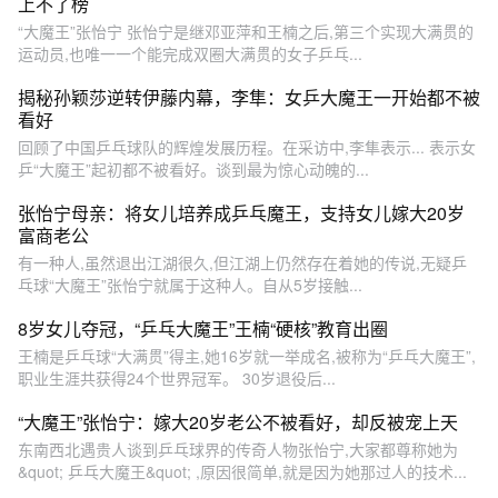
上不了榜
“大魔王”张怡宁 张怡宁是继邓亚萍和王楠之后,第三个实现大满贯的
运动员,也唯一一个能完成双圈大满贯的女子乒乓...
揭秘孙颖莎逆转伊藤内幕，李隼：女乒大魔王一开始都不被
看好
回顾了中国乒乓球队的辉煌发展历程。在采访中,李隼表示... 表示女
乒“大魔王”起初都不被看好。谈到最为惊心动魄的...
张怡宁母亲：将女儿培养成乒乓魔王，支持女儿嫁大20岁
富商老公
有一种人,虽然退出江湖很久,但江湖上仍然存在着她的传说,无疑乒
乓球“大魔王”张怡宁就属于这种人。自从5岁接触...
8岁女儿夺冠，“乒乓大魔王”王楠“硬核”教育出圈
王楠是乒乓球“大满贯”得主,她16岁就一举成名,被称为“乒乓大魔王”,
职业生涯共获得24个世界冠军。 30岁退役后...
“大魔王”张怡宁：嫁大20岁老公不被看好，却反被宠上天
东南西北遇贵人谈到乒乓球界的传奇人物张怡宁,大家都尊称她为
&quot; 乒乓大魔王&quot; ,原因很简单,就是因为她那过人的技术...