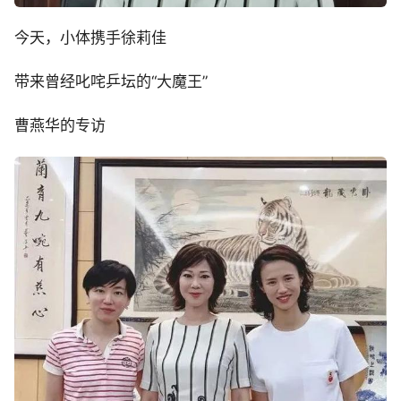
今天，小体携手徐莉佳
带来曾经叱咤乒坛的“大魔王”
曹燕华的专访