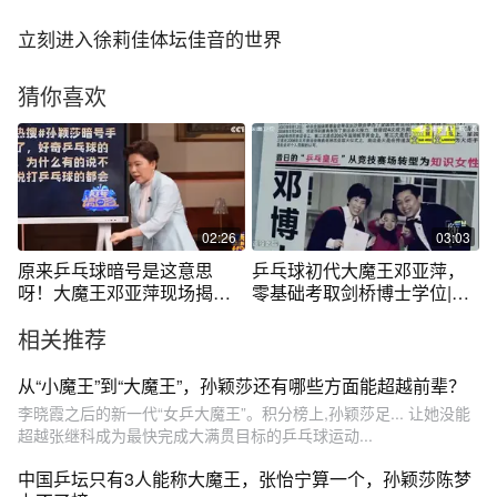
立刻进入徐莉佳体坛佳音的世界
猜你喜欢
02:26
03:03
原来乒乓球暗号是这意思
乒乓球初代大魔王邓亚萍，
呀！大魔王邓亚萍现场揭秘
零基础考取剑桥博士学位|你
手势，涨知识了
好妈妈
相关推荐
从“小魔王”到“大魔王”，孙颖莎还有哪些方面能超越前辈？
李晓霞之后的新一代“女乒大魔王”。积分榜上,孙颖莎足... 让她没能
超越张继科成为最快完成大满贯目标的乒乓球运动...
中国乒坛只有3人能称大魔王，张怡宁算一个，孙颖莎陈梦