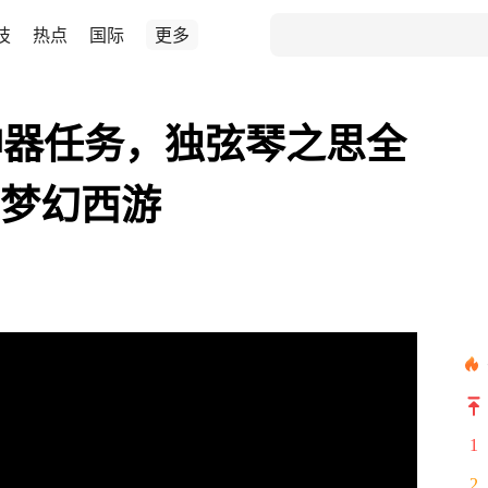
技
热点
国际
更多
神器任务，独弦琴之思全
#梦幻西游
1
2