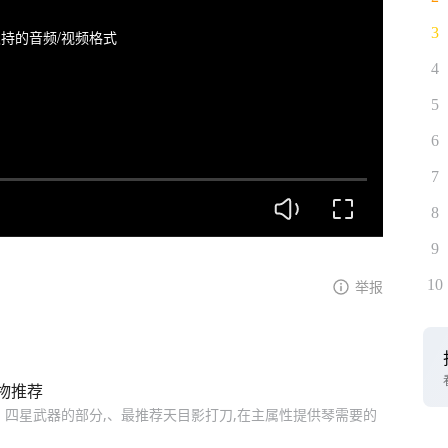
3
持的音频/视频格式
4
5
6
7
8
9
10
举报
物推荐
 四星武器的部分,、最推荐天目影打刀,在主属性提供琴需要的