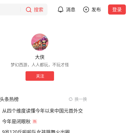
搜索
消息
发布
登录
大侠
梦幻西游，人人都玩，不玩才怪
关注
头条热榜
换一换
从四个维度读懂今年以来中国元首外交
今年是闭眼秋
9岁120斤啦啦队女孩跳舞火出圈