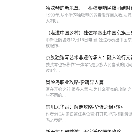
独弦琴的新乐章：一根弦奏响民族团结时
1993年,从小学习独弦琴的苏春发弃商从教,
大喇叭...
（走进中国乡村）独弦琴奏出中国京族三岛
中新社防城港12月16日电 题:独弦琴奏出中国
族服饰...
京族独弦琴艺术非遗传承人：融入流行元
独弦琴也被称作“一弦琴”,是京族人民喜爱的民
过3个...
冒险岛职业攻略-影魂异人篇
写在开始之前,很多人留言,为什么亚克的攻略,
些不同的...
忘川风华录：解谜攻略-华胥之绢<转>
作者:NGA-阑语酱任务位置:打开风华录找到
鸣之琴解...
新天龙八部端游：无字谱保姆级攻略