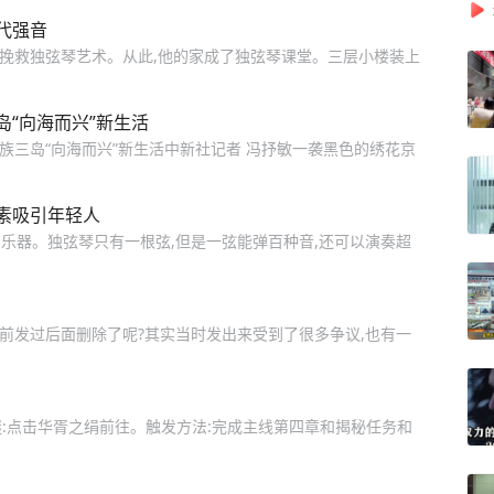
代强音
决意挽救独弦琴艺术。从此,他的家成了独弦琴课堂。三层小楼装上
“向海而兴”新生活
京族三岛“向海而兴”新生活中新社记者 冯抒敏一袭黑色的绣花京
素吸引年轻人
间乐器。独弦琴只有一根弦,但是一弦能弹百种音,还可以演奏超
之前发过后面删除了呢?其实当时发出来受到了很多争议,也有一
解谜:点击华胥之绢前往。触发方法:完成主线第四章和揭秘任务和