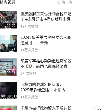
精彩视频
换一换
重庆版胖东来也开到吾悦广场
了 #永辉超市 #重庆版胖永辉
00:50
12万
次播放
2024#最美基层民警候选人事
迹展播——朱元
03:21
11万
次播放
印度军事雄心勃勃但经济前景
不乐观，韩国也面临经济衰退
风险
00:21
3万
次播放
《权力的游戏》IP新游，
2025年多端登陆！ 本期内容
概要
03:51
11万
次播放
柳州市被行政拘留人矛盾纠纷