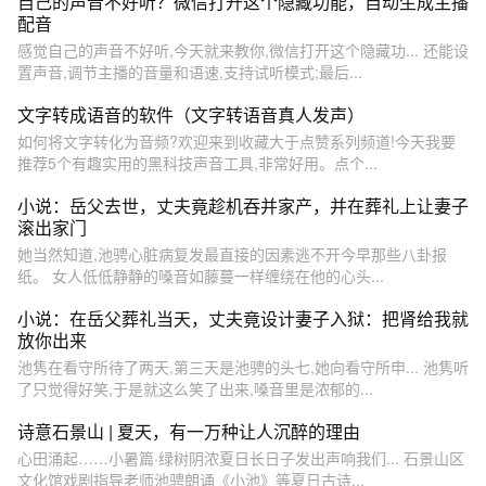
自己的声音不好听？微信打开这个隐藏功能，自动生成主播
配音
感觉自己的声音不好听,今天就来教你,微信打开这个隐藏功... 还能设
置声音,调节主播的音量和语速,支持试听模式;最后...
文字转成语音的软件（文字转语音真人发声）
如何将文字转化为音频?欢迎来到收藏大于点赞系列频道!今天我要
推荐5个有趣实用的黑科技声音工具,非常好用。点个...
小说：岳父去世，丈夫竟趁机吞并家产，并在葬礼上让妻子
滚出家门
她当然知道,池骋心脏病复发最直接的因素逃不开今早那些八卦报
纸。 女人低低静静的嗓音如藤蔓一样缠绕在他的心头...
小说：在岳父葬礼当天，丈夫竟设计妻子入狱：把肾给我就
放你出来
池隽在看守所待了两天,第三天是池骋的头七,她向看守所申... 池隽听
了只觉得好笑,于是就这么笑了出来,嗓音里是浓郁的...
诗意石景山 | 夏天，有一万种让人沉醉的理由
心田涌起……小暑篇·绿树阴浓夏日长日子发出声响我们... 石景山区
文化馆戏剧指导老师池骋朗诵《小池》等夏日古诗...