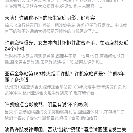
随着有强大阵容古装言情剧《千古玦尘》的热度,一人分饰3角的男
主许凯再次活跃在大众视野中,好评如潮,三人面容一...
天呐！许凯逃不掉的原生家庭阴影，好真实
综艺《旅行任意门》最新一期沙坡头站,许凯担任飞行嘉宾... 中式教
育下的孩子的通病大概都是习惯性的自我否定了,“...
许凯恋情曝光，女友冲向其怀抱并甜蜜牵手，在酒店共处近
24个小时
当时有不少网友猜测是龚俊,然而并不是。12月19日,直播间如期开
播,原来男主是许凯,虽然许凯演技一般,被网友评为和...
亚运金华站第163棒火炬手许凯？许凯家庭背景？许凯8年
赚了多少钱
杭州第19届亚运会火炬传递金华站第163棒火炬手!青年演员许凯 !许
凯冲冲冲!杭州亚运会火炬手许凯来了!现在我们看...
许凯婉拒合影被骂，明星有说“不”的权利
当天,许凯参加横店的文荣奖颁奖典礼后,回酒店休息时,在电梯门口
遭到一名女子要求许凯和自己的孩子合影,他怕给其...
演员许凯发律师函，否认“出轨”“劈腿”“酒后试图强迫发生关