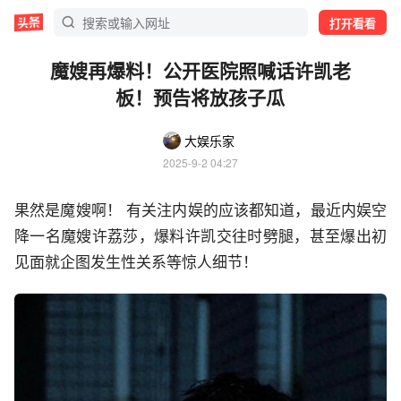
打开看看
魔嫂再爆料！公开医院照喊话许凯老
板！预告将放孩子瓜
大娱乐家
2025-9-2 04:27
果然是魔嫂啊！ 有关注内娱的应该都知道，最近内娱空
降一名魔嫂许荔莎，爆料许凯交往时劈腿，甚至爆出初
见面就企图发生性关系等惊人细节！