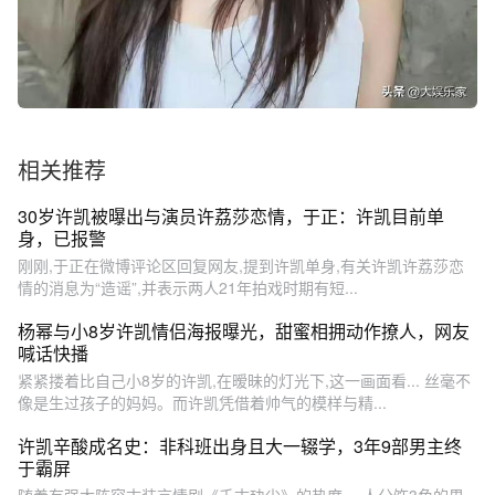
相关推荐
30岁许凯被曝出与演员许荔莎恋情，于正：许凯目前单
身，已报警
刚刚,于正在微博评论区回复网友,提到许凯单身,有关许凯许荔莎恋
情的消息为“造谣”,并表示两人21年拍戏时期有短...
杨幂与小8岁许凯情侣海报曝光，甜蜜相拥动作撩人，网友
喊话快播
紧紧搂着比自己小8岁的许凯,在暧昧的灯光下,这一画面看... 丝毫不
像是生过孩子的妈妈。而许凯凭借着帅气的模样与精...
许凯辛酸成名史：非科班出身且大一辍学，3年9部男主终
于霸屏