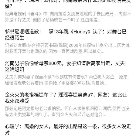
婚？
经典电视剧《奋斗》中, 向南拉着女朋友瑶瑶的手去民政局... 向南不
算是个好丈夫, 他除了给杨晓芸一个哨子,任由她差...
郭书瑶哽咽道歉！ 隔13年跳《Honey》认了：对舞台已
经很陌生
记者刘宜庭/综合报导郭书瑶(瑶瑶)2008年以模特儿身分出... 因为其
时我离开舞台也满久的,因为一直再戏剧圈,所以其实...
河南男子偷偷给母亲200元，妻子知道后离家出走，丈夫：
这啥媳妇
丈夫为何对妻子视而不见? 他到底有何苦衷? 两位老人哭泣... 原来
瑶瑶发现老公背着她,偷偷给了她婆婆200块钱,背着她...
金火火的老搭档提车了？瑶瑶喜提奥迪a7，网友：这比让
我死都难受
那必定是阿尤根的老公求怕累。但自从求怕累退隐江湖后,便再也没
有太出类拔萃的网红了。直到金火火和瑶瑶这对组合...
心理学：离婚的女人，最好的出路是这一条，很多女人没走
对