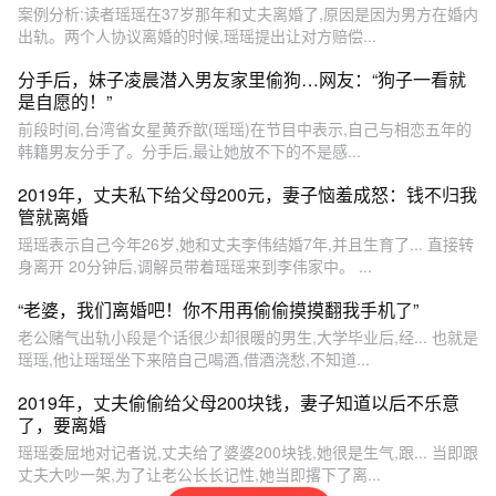
案例分析:读者瑶瑶在37岁那年和丈夫离婚了,原因是因为男方在婚内
出轨。两个人协议离婚的时候,瑶瑶提出让对方赔偿...
分手后，妹子凌晨潜入男友家里偷狗…网友：“狗子一看就
是自愿的！”
前段时间,台湾省女星黄乔歆(瑶瑶)在节目中表示,自己与相恋五年的
韩籍男友分手了。分手后,最让她放不下的不是感...
2019年，丈夫私下给父母200元，妻子恼羞成怒：钱不归我
管就离婚
瑶瑶表示自己今年26岁,她和丈夫李伟结婚7年,并且生育了... 直接转
身离开 20分钟后,调解员带着瑶瑶来到李伟家中。 ...
“老婆，我们离婚吧！你不用再偷偷摸摸翻我手机了”
老公赌气出轨小段是个话很少却很暖的男生,大学毕业后,经... 也就是
瑶瑶,他让瑶瑶坐下来陪自己喝酒,借酒浇愁,不知道...
2019年，丈夫偷偷给父母200块钱，妻子知道以后不乐意
了，要离婚
瑶瑶委屈地对记者说,丈夫给了婆婆200块钱,她很是生气,跟... 当即跟
丈夫大吵一架,为了让老公长长记性,她当即撂下了离...