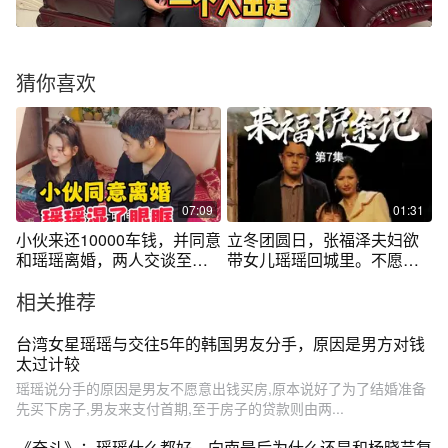
猜你喜欢
07:09
01:31
小伙来还10000车钱，并同意
立冬团圆日，张福泽夫妇欲
和瑶瑶离婚，两人交谈至深
带女儿瑶瑶回城里。不愿离
夜湿了眼眶
开奶奶和家乡的瑶瑶负气出
相关推荐
走后失踪，苦寻无果时，家
中小狗来福发现关键线索，
为寻回瑶瑶带来希望。#来福
台湾女星瑶瑶与交往5年的韩国男友分手，原因是男方对钱
护途记 #短剧 #短剧新番计划
太过计较
#友和短剧 #家庭情感
瑶瑶说分手的原因是男友不愿意出钱买房,原本说好了为了结婚准备
先买下房子,男友来支付首期,至于房子的贷款则由两...
《奋斗》：瑶瑶什么都好，向南最后为什么还是和杨晓芸复