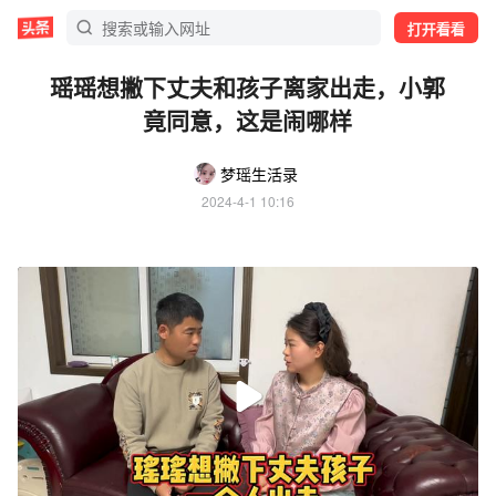
打开看看
瑶瑶想撇下丈夫和孩子离家出走，小郭
竟同意，这是闹哪样
梦瑶生活录
2024-4-1 10:16