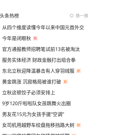
头条热榜
换一换
从四个维度读懂今年以来中国元首外交
今年是闭眼秋
官方通报教师招聘笔试前13名被淘汰
服务实体经济 财政金融打出组合拳
东北立秋迎降温暴击有人穿羽绒服
黄金跳涨 沉寂格局被谁打破
立秋这顿饺子必须安排上
9岁120斤啦啦队女孩跳舞火出圈
男友花15元为女孩手搓“空调”
女司机用越野车绞盘拖移挡路大树