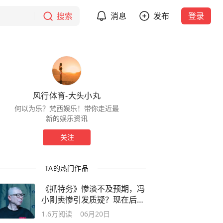
搜索
消息
发布
登录
风行体育-大头小丸
何以为乐？梵西娱乐！带你走近最
新的娱乐资讯
关注
TA的热门作品
《抓特务》惨淡不及预期，冯
小刚卖惨引发质疑？现在后悔
有点晚了
1.6万
阅读
06月20日