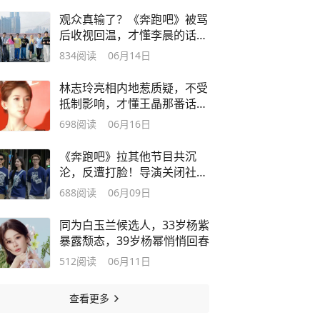
观众真输了？《奔跑吧》被骂
后收视回温，才懂李晨的话真
没说错
834
阅读
06月14日
林志玲亮相内地惹质疑，不受
抵制影响，才懂王晶那番话的
含金量
698
阅读
06月16日
《奔跑吧》拉其他节目共沉
沦，反遭打脸！导演关闭社媒
悄隐身
688
阅读
06月09日
同为白玉兰候选人，33岁杨紫
暴露颓态，39岁杨幂悄悄回春
512
阅读
06月11日
查看更多