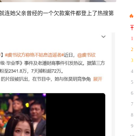
，就连她父亲曾经的一个欠款案件都登上了热搜第
1
2
3
4
5
6
7
8
9