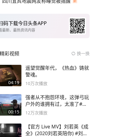
四川宜宾地震网友称睡觉被摇醒
扫码下载今日头条APP
看最新、最热资讯内容
精彩视频
换一换
遥望觉醒年代，《热血》铸就
警魂。
04:19
10万
次播放
强者从不抱怨环境，这弹弓玩
户外的谁拥有过，太准了#弹
弓#户外
00:15
12万
次播放
【官方 Live MV】刘若英《成
全》(2020刘若英陪你) #刘若