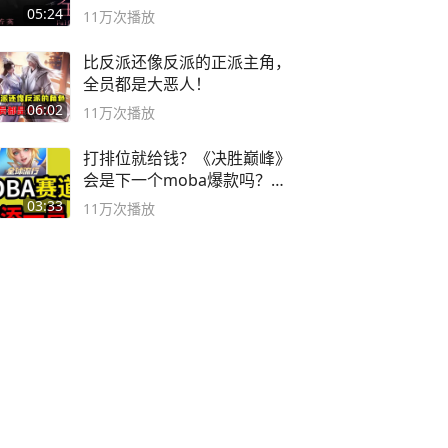
英 #成全
05:24
11万
次播放
比反派还像反派的正派主角，
全员都是大恶人！
06:02
11万
次播放
打排位就给钱？《决胜巅峰》
会是下一个moba爆款吗？#
决胜巅峰
03:33
11万
次播放