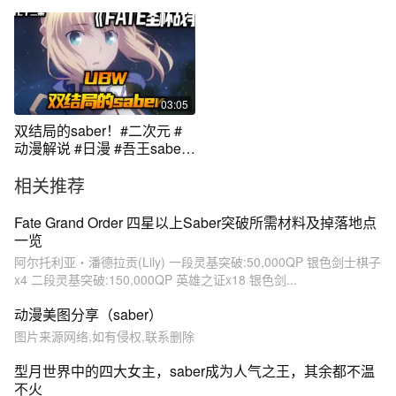
03:05
双结局的saber！#二次元 #
动漫解说 #日漫 #吾王saber
#fate
相关推荐
Fate Grand Order 四星以上Saber突破所需材料及掉落地点
一览
阿尔托利亚・潘德拉贡(Lily) 一段灵基突破:50,000QP 银色剑士棋子
x4 二段灵基突破:150,000QP 英雄之证x18 银色剑...
动漫美图分享（saber）
图片来源网络,如有侵权,联系删除
型月世界中的四大女主，saber成为人气之王，其余都不温
不火