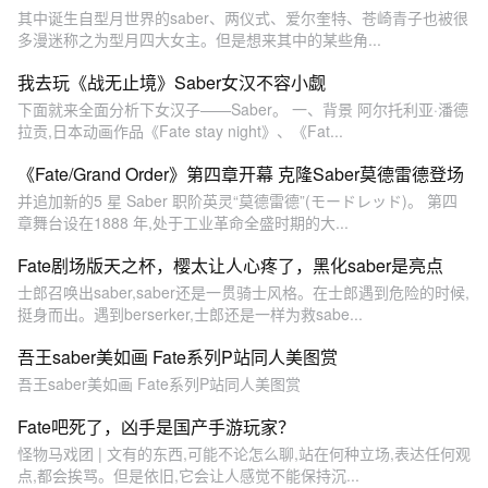
其中诞生自型月世界的saber、两仪式、爱尔奎特、苍崎青子也被很
多漫迷称之为型月四大女主。但是想来其中的某些角...
我去玩《战无止境》Saber女汉不容小觑
下面就来全面分析下女汉子——Saber。 一、背景 阿尔托利亚·潘德
拉贡,日本动画作品《Fate stay night》、《Fat...
《Fate/Grand Order》第四章开幕 克隆Saber莫德雷德登场
并追加新的5 星 Saber 职阶英灵“莫德雷德”(モードレッド)。 第四
章舞台设在1888 年,处于工业革命全盛时期的大...
Fate剧场版天之杯，樱太让人心疼了，黑化saber是亮点
士郎召唤出saber,saber还是一贯骑士风格。在士郎遇到危险的时候,
挺身而出。遇到berserker,士郎还是一样为救sabe...
吾王saber美如画 Fate系列P站同人美图赏
吾王saber美如画 Fate系列P站同人美图赏
Fate吧死了，凶手是国产手游玩家？
怪物马戏团 | 文有的东西,可能不论怎么聊,站在何种立场,表达任何观
点,都会挨骂。但是依旧,它会让人感觉不能保持沉...