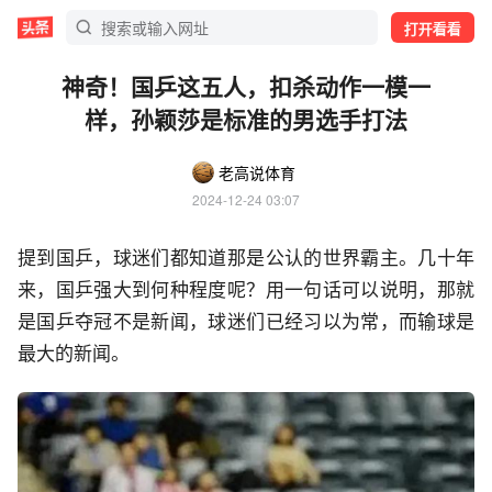
打开看看
神奇！国乒这五人，扣杀动作一模一
样，孙颖莎是标准的男选手打法
老高说体育
2024-12-24 03:07
提到国乒，球迷们都知道那是公认的世界霸主。几十年
来，国乒强大到何种程度呢？用一句话可以说明，那就
是国乒夺冠不是新闻，球迷们已经习以为常，而输球是
最大的新闻。