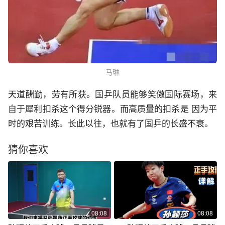
马琳
天道酬勤，劳有所获。国乒队员能够笑傲国际赛场，来
自于犀利扣杀这个得分锐器。而高质量的扣杀是 因为平
时的艰苦训练。长此以往，也就有了国乒的长盛不衰。
猜你喜欢
08:08
08:08