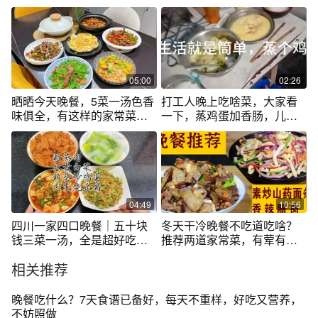
来真能省不少
一口饭，真甜
05:00
02:26
晒晒今天晚餐，5菜一汤色香
打工人晚上吃啥菜，大家看
味俱全，有这样的家常菜你
一下，蒸鸡蛋加香肠，儿特
还出去吗？
喜欢吃
04:49
10:56
四川一家四口晚餐｜五十块
冬天干冷晚餐不吃道吃啥？
钱三菜一汤，全是超好吃的
推荐两道家常菜，有荤有
家常菜
素，好吃又营养
相关推荐
晚餐吃什么？7天食谱已备好，每天不重样，好吃又营养，
不妨照做