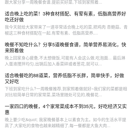
跟大家分享一周晚餐食谱,提前买好菜,下班到家照着...
适合晚上吃的菜！3种食材搭配、有荤有素，低脂高营养好
吃还好做
我今天就给大家带来了一道非常适合晚上吃的菜,把鸡肉 杏鲍菇、青
椒这三种食材搭配在一起,有荤有素、低脂高营养,...
晚餐不知吃什么？分享5道晚餐食谱，简单营养易消化，快
来照着做
晚上回家身心疲惫,不太想做饭,可能有人会这么做,吃泡面... 最后淋
入蛋液搅拌均匀,出锅后加入香菜碎或者葱花,就可以...
适合晚餐吃的88道菜，营养低脂不长胖，简单快手，好做
又好吃
下班到家吃什么?一周晚餐推荐,到家照着做就好~我们家的菜都是相
对比较简单日常的家常菜,菜场里随处可见的,晚餐花...
一家四口的晚餐，4个家常菜成本不到35元，好吃经济又实
惠
晚上要少吃&quot; 我家晚餐基本上以素食为主。如今的生活水平提
高了,大家吃的食物也越来越精细了,每一餐都是大鱼大肉...