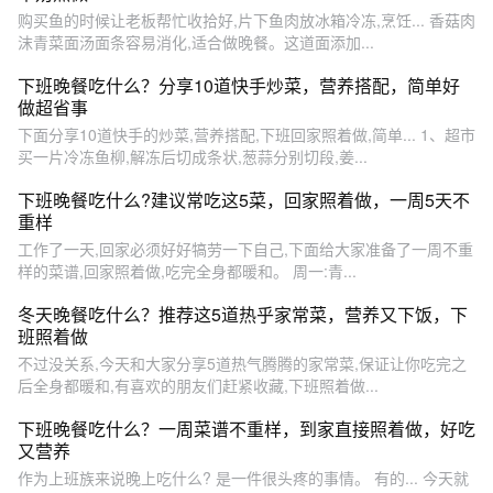
购买鱼的时候让老板帮忙收拾好,片下鱼肉放冰箱冷冻,烹饪... 香菇肉
沫青菜面汤面条容易消化,适合做晚餐。这道面添加...
下班晚餐吃什么？分享10道快手炒菜，营养搭配，简单好
做超省事
下面分享10道快手的炒菜,营养搭配,下班回家照着做,简单... 1、超市
买一片冷冻鱼柳,解冻后切成条状,葱蒜分别切段,姜...
下班晚餐吃什么?建议常吃这5菜，回家照着做，一周5天不
重样
工作了一天,回家必须好好犒劳一下自己,下面给大家准备了一周不重
样的菜谱,回家照着做,吃完全身都暖和。 周一:青...
冬天晚餐吃什么？推荐这5道热乎家常菜，营养又下饭，下
班照着做
不过没关系,今天和大家分享5道热气腾腾的家常菜,保证让你吃完之
后全身都暖和,有喜欢的朋友们赶紧收藏,下班照着做...
下班晚餐吃什么？一周菜谱不重样，到家直接照着做，好吃
又营养
作为上班族来说晚上吃什么? 是一件很头疼的事情。 有的... 今天就