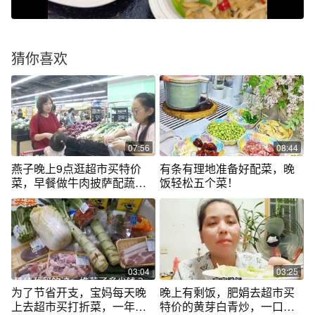
猜你喜欢
07:56
08:44
燕子晚上9点逛超市买特价
有条有理地准备好配菜，晚
菜，早餐做牛肉披萨配蔬菜
饭轻松五个菜！
沙拉，有食欲
03:04
03:25
为了节省开支，宝妈每天晚
晚上有剩饭，肥娟去超市买
上去超市买打折菜，一年下
特价的黄芽白青炒，一口菜