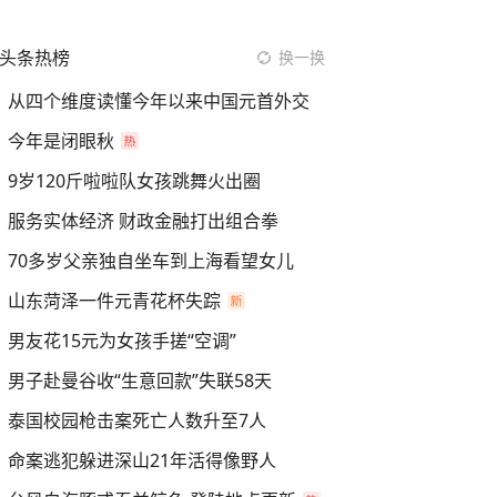
头条热榜
换一换
从四个维度读懂今年以来中国元首外交
今年是闭眼秋
9岁120斤啦啦队女孩跳舞火出圈
服务实体经济 财政金融打出组合拳
70多岁父亲独自坐车到上海看望女儿
山东菏泽一件元青花杯失踪
男友花15元为女孩手搓“空调”
男子赴曼谷收“生意回款”失联58天
泰国校园枪击案死亡人数升至7人
命案逃犯躲进深山21年活得像野人