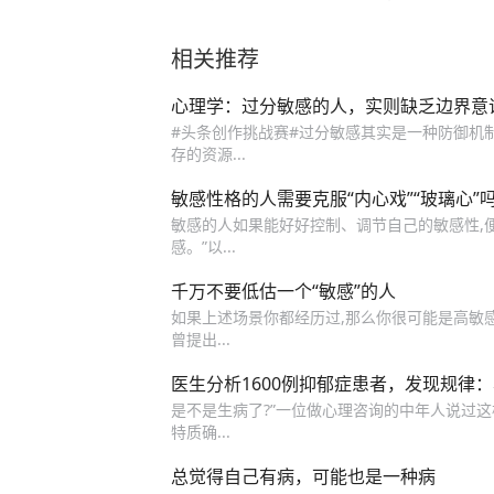
相关推荐
心理学：过分敏感的人，实则缺乏边界意
#头条创作挑战赛#过分敏感其实是一种防御机制
存的资源...
敏感性格的人需要克服“内心戏”“玻璃心”
敏感的人如果能好好控制、调节自己的敏感性,便
感。”以...
千万不要低估一个“敏感”的人
如果上述场景你都经历过,那么你很可能是高敏感型人格
曾提出...
医生分析1600例抑郁症患者，发现规律
是不是生病了?”一位做心理咨询的中年人说过这样
特质确...
总觉得自己有病，可能也是一种病