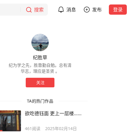
搜索
消息
发布
登录
纪胜草
纪为学之先，胜靠勤自勉。总有清
华志，理应是圣贤 。
关注
TA的热门作品
欲吃德钰面 更上一层楼……
461
阅读
2025年02月14日