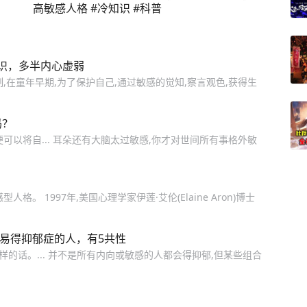
高敏感人格 #冷知识 #科普
识，多半内心虚弱
,在童年早期,为了保护自己,通过敏感的觉知,察言观色,获得生
吗？
可以将自... 耳朵还有大脑太过敏感,你才对世间所有事格外敏
。 1997年,美国心理学家伊莲·艾伦(Elaine Aron)博士
：易得抑郁症的人，有5共性
的话。... 并不是所有内向或敏感的人都会得抑郁,但某些组合