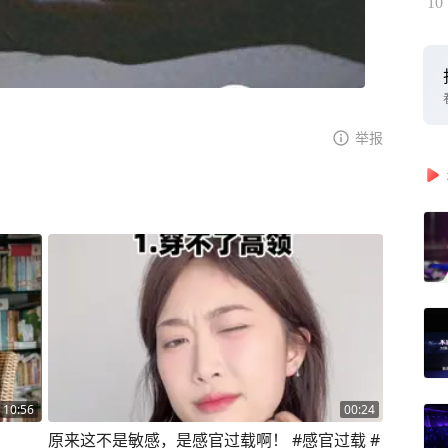
10
举报
10:56
00:24
原来这不是敏感，是感官过载啊！ #感官过载 #