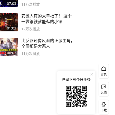
度游戏大赏
07:03
11万
次播放
安徽人真的太幸福了！ 这个
一袋铜钱就能逛的小镇
01:03
12万
次播放
比反派还像反派的正派主角，
全员都是大恶人！
06:02
11万
次播放
首页
扫码下载今日头条
反馈
下载