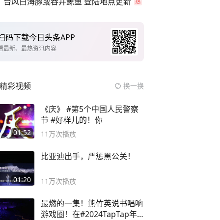
台风白海豚或吞并鲸鱼 登陆地点更新
扫码下载今日头条APP
看最新、最热资讯内容
精彩视频
换一换
《庆》 #第5个中国人民警察
节 #好样儿的！你
01:52
11万
次播放
比亚迪出手，严惩黑公关！
01:20
11万
次播放
最燃的一集！熊竹英说书唱响
游戏圈！在#2024TapTap年