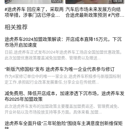
00:25
04:08
#途虎养车 回应来了，采取两
汽车后市场未来发展方向结
项举措，涉事门店已停业整
合途虎最新政策预测 #汽修厂
顿！
#汽车服务
相关推荐
途虎养车2024加盟政策解读：开店成本直降15万元，下沉
市场开启加速度
日前,途虎养车正式发布2024年途虎养车工场店全国加盟优惠政策。
此次加盟优惠政策覆盖减免加盟费、管理费以及赠送...
“新版汽修国标”发布 途虎养车为唯一企业代表参与修订
作为4家修订单位中的唯一一家企业,途虎养车积极参与新版国标制
定工作,承担起行业改革发展重任,分享企业在传统燃...
减免费用、降低开店成本，加速渗透下沉市场，途虎养车发
布2025年加盟政策
此次途虎养车发布的加盟政策主要覆盖加盟费返还、管理费减免、
开业补贴以及市场投放支持等多方面。具体来看,加盟...
途虎养车全面升级“三年轮胎险”围绕车主满意度创新维保矩
阵