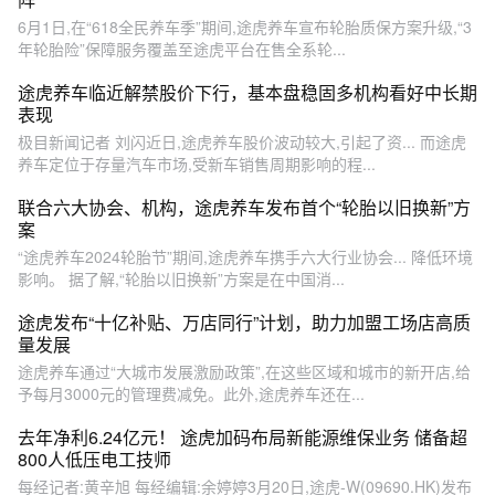
6月1日,在“618全民养车季”期间,途虎养车宣布轮胎质保方案升级,“3
年轮胎险”保障服务覆盖至途虎平台在售全系轮...
途虎养车临近解禁股价下行，基本盘稳固多机构看好中长期
表现
极目新闻记者 刘闪近日,途虎养车股价波动较大,引起了资... 而途虎
养车定位于存量汽车市场,受新车销售周期影响的程...
联合六大协会、机构，途虎养车发布首个“轮胎以旧换新”方
案
“途虎养车2024轮胎节”期间,途虎养车携手六大行业协会... 降低环境
影响。 据了解,“轮胎以旧换新”方案是在中国消...
途虎发布“十亿补贴、万店同行”计划，助力加盟工场店高质
量发展
途虎养车通过“大城市发展激励政策”,在这些区域和城市的新开店,给
予每月3000元的管理费减免。此外,途虎养车还在...
去年净利6.24亿元！ 途虎加码布局新能源维保业务 储备超
800人低压电工技师
每经记者:黄辛旭 每经编辑:余婷婷3月20日,途虎-W(09690.HK)发布